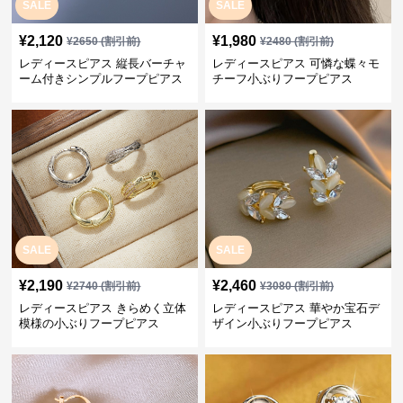
SALE
SALE
¥
2,120
¥
1,980
¥
2650
(割引前)
¥
2480
(割引前)
レディースピアス 縦長バーチャ
レディースピアス 可憐な蝶々モ
ーム付きシンプルフープピアス
チーフ小ぶりフープピアス
SALE
SALE
¥
2,190
¥
2,460
¥
2740
(割引前)
¥
3080
(割引前)
レディースピアス きらめく立体
レディースピアス 華やか宝石デ
模様の小ぶりフープピアス
ザイン小ぶりフープピアス