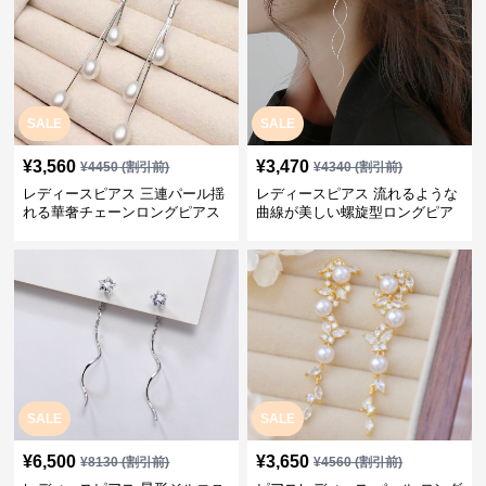
SALE
SALE
¥
3,560
¥
3,470
¥
4450
(割引前)
¥
4340
(割引前)
レディースピアス 三連パール揺
レディースピアス 流れるような
れる華奢チェーンロングピアス
曲線が美しい螺旋型ロングピア
ス
SALE
SALE
¥
6,500
¥
3,650
¥
8130
(割引前)
¥
4560
(割引前)