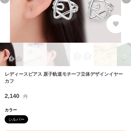
Previous slide
Ne
レディースピアス 原子軌道モチーフ立体デザインイヤー
カフ
2,140
円
カラー
シルバー