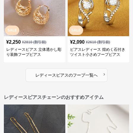
SALE
SALE
¥
2,250
¥
2,090
¥
2810
(割引前)
¥
2610
(割引前)
レディースピアス 立体透かし彫
ピアスレディース 煌めく石付き
り装飾フープピアス
ツイスト小さめフープピアス
›
レディースピアス
の
フープ
一覧へ
レディースピアスチェーンのおすすめアイテム