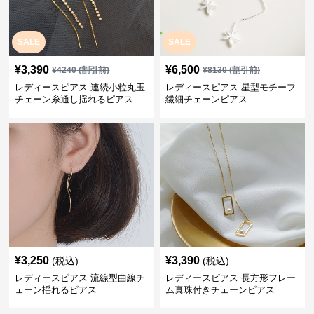
SALE
SALE
¥
3,390
¥
6,500
¥
4240
(割引前)
¥
8130
(割引前)
レディースピアス 連続小粒丸玉
レディースピアス 星型モチーフ
チェーン糸通し揺れるピアス
繊細チェーンピアス
¥
3,250
¥
3,390
(税込)
(税込)
レディースピアス 流線型曲線チ
レディースピアス 長方形フレー
ェーン揺れるピアス
ム真珠付きチェーンピアス