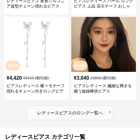
レディースピアス 星形ジルコニ
ピアスレディース パール ロング
ア波型チェーン揺れるピアス
ピアス 上品 花モチーフ おしゃ
れ ギフト
SALE
SALE
¥
4,420
¥
3,040
¥
5530
(割引前)
¥
3800
(割引前)
ピアスレディース 蝶々モチーフ
ピアスレディース 繊細な輝きを
揺れるチェーン付きロングピア
纏う縦線棒状ピアス
ス
›
レディースピアス
の
ロング
一覧へ
レディースピアス カテゴリ一覧