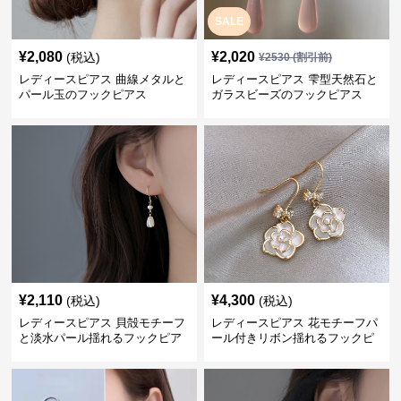
SALE
¥
2,080
¥
2,020
(税込)
¥
2530
(割引前)
レディースピアス 曲線メタルと
レディースピアス 雫型天然石と
パール玉のフックピアス
ガラスビーズのフックピアス
¥
2,110
¥
4,300
(税込)
(税込)
レディースピアス 貝殻モチーフ
レディースピアス 花モチーフパ
と淡水パール揺れるフックピア
ール付きリボン揺れるフックピ
ス
アス