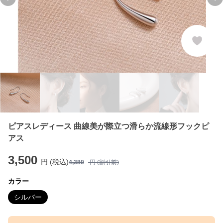
Previous slide
Ne
ピアスレディース 曲線美が際立つ滑らか流線形フックピ
アス
3,500
円 (税込)
4,380
円 (割引前)
カラー
シルバー