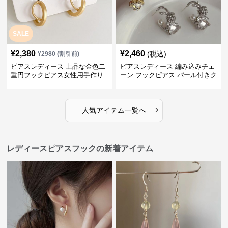
SALE
¥
2,380
¥
2,460
(税込)
¥
2980
(割引前)
ピアスレディース 上品な金色二
ピアスレディース 編み込みチェ
重円フックピアス女性用手作り
ーン フックピアス パール付きク
装身具
リスタル
›
人気アイテム一覧へ
レディースピアスフックの新着アイテム