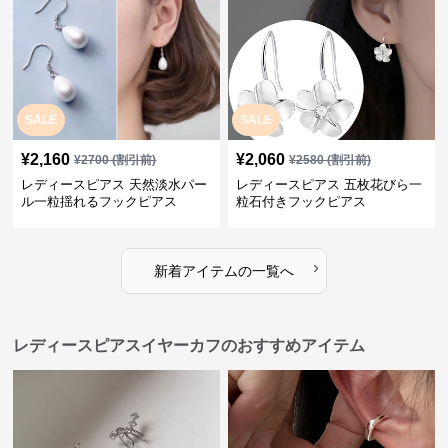
SALE
SALE
¥
2,160
¥
2,060
¥
2700
(割引前)
¥
2580
(割引前)
レディースピアス 天然淡水パー
レディースピアス 五枚花びら一
ル一粒揺れるフックピアス
粒石付きフックピアス
›
新着アイテムの一覧へ
レディースピアスイヤーカフのおすすめアイテム