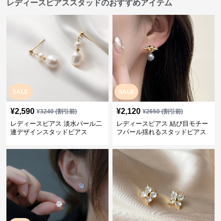
レディースピアススタッドのおすすめアイテム
SALE
SALE
¥
2,590
¥
2,120
¥
3240
(割引前)
¥
2650
(割引前)
レディースピアス 淡水パール二
レディースピアス 結び目モチー
連デザインスタッドピアス
フパール揺れるスタッドピアス