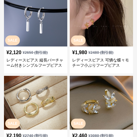
SALE
SALE
¥
2,120
¥
1,980
¥
2650
(割引前)
¥
2480
(割引前)
レディースピアス 縦長バーチャ
レディースピアス 可憐な蝶々モ
ーム付きシンプルフープピアス
チーフ小ぶりフープピアス
SALE
SALE
¥
2,190
¥
2,460
¥
2740
(割引前)
¥
3080
(割引前)