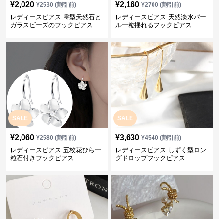
¥
2,020
¥
2,160
¥
2530
(割引前)
¥
2700
(割引前)
レディースピアス 雫型天然石と
レディースピアス 天然淡水パー
ガラスビーズのフックピアス
ル一粒揺れるフックピアス
SALE
SALE
¥
2,060
¥
3,630
¥
2580
(割引前)
¥
4540
(割引前)
レディースピアス 五枚花びら一
レディースピアス しずく型ロン
粒石付きフックピアス
グドロップフックピアス