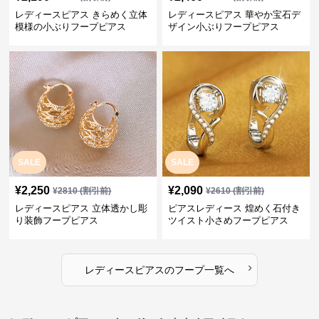
レディースピアス きらめく立体
レディースピアス 華やか宝石デ
模様の小ぶりフープピアス
ザイン小ぶりフープピアス
SALE
SALE
¥
2,250
¥
2,090
¥
2810
(割引前)
¥
2610
(割引前)
レディースピアス 立体透かし彫
ピアスレディース 煌めく石付き
り装飾フープピアス
ツイスト小さめフープピアス
›
レディースピアス
の
フープ
一覧へ