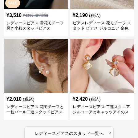
SALE
¥
3,510
¥
2,190
(税込)
¥
4390
(割引前)
レディースピアス 雪花モチーフ
ピアスレディース 花モチーフ ス
輝き小粒スタッドピアス
タッド ピアス ジルコニア 金色
華やか 上品 女性用
¥
2,010
¥
2,420
(税込)
(税込)
レディースピアス 花モチーフと
レディースピアス 二連スクエア
一粒パール二連スタッドピアス
ジルコニアとキャッツアイのス
セット
タッド
›
レディースピアス
の
スタッド
一覧へ