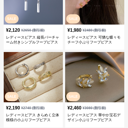
SALE
SALE
¥
2,120
¥
1,980
¥
2650
(割引前)
¥
2480
(割引前)
レディースピアス 縦長バーチャ
レディースピアス 可憐な蝶々モ
ーム付きシンプルフープピアス
チーフ小ぶりフープピアス
SALE
SALE
¥
2,190
¥
2,460
¥
2740
(割引前)
¥
3080
(割引前)
レディースピアス きらめく立体
レディースピアス 華やか宝石デ
模様の小ぶりフープピアス
ザイン小ぶりフープピアス