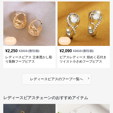
SALE
SALE
¥
2,250
¥
2,090
¥
2810
(割引前)
¥
2610
(割引前)
レディースピアス 立体透かし彫
ピアスレディース 煌めく石付き
り装飾フープピアス
ツイスト小さめフープピアス
›
レディースピアス
の
フープ
一覧へ
レディースピアスチェーンのおすすめアイテム