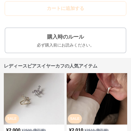
カートに追加する
購入時のルール
必ず購入前にお読みください。
レディースピアスイヤーカフの人気アイテム
SALE
SALE
¥
2,000
¥
2,010
¥
2500
(割引前)
¥
2510
(割引前)