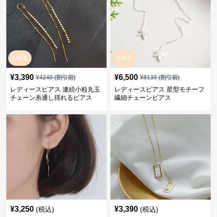
SALE
SALE
¥
3,390
¥
6,500
¥
4240
(割引前)
¥
8130
(割引前)
レディースピアス 連続小粒丸玉
レディースピアス 星型モチーフ
チェーン糸通し揺れるピアス
繊細チェーンピアス
¥
3,250
¥
3,390
(税込)
(税込)