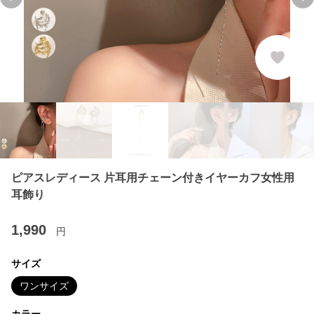
Previous slide
Ne
ピアスレディース 片耳用チェーン付きイヤーカフ女性用
耳飾り
1,990
円
サイズ
ワンサイズ