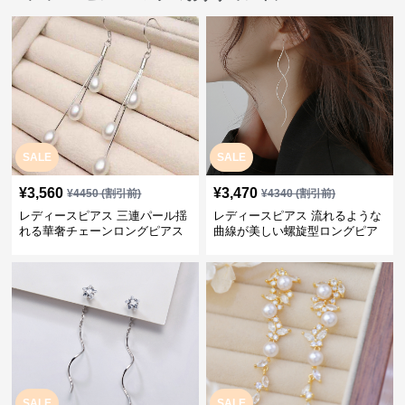
SALE
SALE
¥
3,560
¥
3,470
¥
4450
(割引前)
¥
4340
(割引前)
レディースピアス 三連パール揺
レディースピアス 流れるような
れる華奢チェーンロングピアス
曲線が美しい螺旋型ロングピア
ス
SALE
SALE