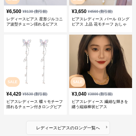
¥
6,500
¥
3,650
¥
8130
(割引前)
¥
4560
(割引前)
レディースピアス 星形ジルコニ
ピアスレディース パール ロング
ア波型チェーン揺れるピアス
ピアス 上品 花モチーフ おしゃ
れ ギフト
SALE
SALE
¥
4,420
¥
3,040
¥
5530
(割引前)
¥
3800
(割引前)
ピアスレディース 蝶々モチーフ
ピアスレディース 繊細な輝きを
揺れるチェーン付きロングピア
纏う縦線棒状ピアス
ス
›
レディースピアス
の
ロング
一覧へ