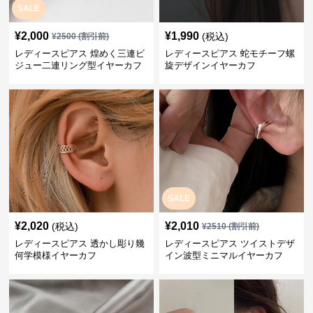
SALE
¥
2,000
¥
1,990
(税込)
¥
2500
(割引前)
レディースピアス 煌めく三連ビ
レディースピアス 蛇モチーフ螺
ジュー二連リング型イヤーカフ
旋デザインイヤーカフ
SALE
¥
2,020
¥
2,010
(税込)
¥
2510
(割引前)
レディースピアス 透かし彫り幾
レディースピアス ツイストデザ
何学模様イヤーカフ
イン波型ミニマルイヤーカフ