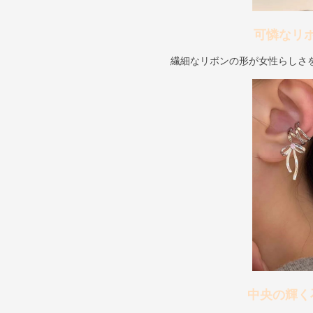
可憐なリ
繊細なリボンの形が女性らしさ
中央の輝く