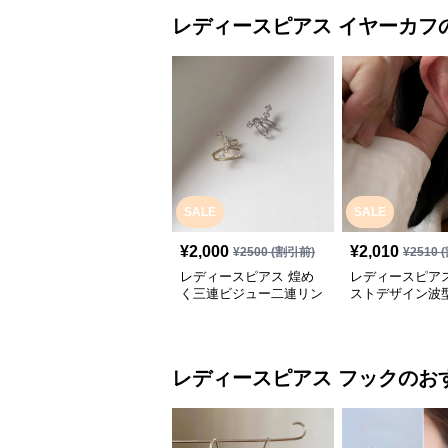
レディースピアス
イヤーカフ
SALE
SALE
¥
2,000
¥
2,010
¥
2500
(割引前)
¥
2510
(
レディースピアス 煌め
レディースピアス
く三連ビジュー二連リン
ストデザイン波
グ型イヤーカフ
ルイヤーカフ
レディースピアス
フック
のお