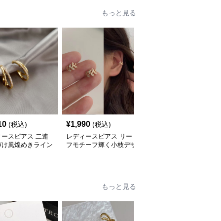
もっと見る
10
¥
1,990
¥
2,060
(税込)
(税込)
(税込)
ィースピアス 二連
レディースピアス リー
レディースピアス 華や
づけ風煌めきライン
フモチーフ輝く小枝デザ
か輝石の立体的な耳元装
ーカフ
インイヤーカフ
飾イヤーカフ
もっと見る