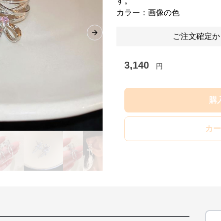
す。
カラー：画像の色
ご注文確定か
Next slide
3,140
円
購
カー