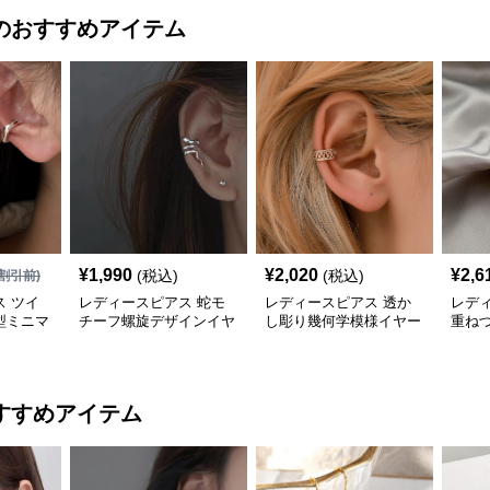
のおすすめアイテム
¥
1,990
¥
2,020
¥
2,6
(税込)
(税込)
割引前)
 ツイ
レディースピアス 蛇モ
レディースピアス 透か
レデ
型ミニマ
チーフ螺旋デザインイヤ
し彫り幾何学模様イヤー
重ね
ーカフ
カフ
イヤ
すすめアイテム