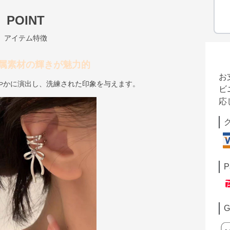
POINT
アイテム特徴
属素材の輝きが魅力的
お
やかに演出し、洗練された印象を与えます。
ビ
応
P
G