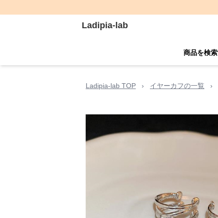
Ladipia-lab
商品を検索
Ladipia-lab TOP
›
イヤーカフの一覧
›