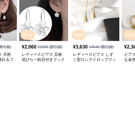
SALE
SALE
SALE
¥
2,060
¥
3,630
¥
2,3
割引前)
¥
2580
(割引前)
¥
4540
(割引前)
 天然
レディースピアス 五枚
レディースピアス しず
ピア
揺れるフ
花びら一粒石付きフック
く型ロングドロップフッ
な金
ピアス
クピアス
ス女