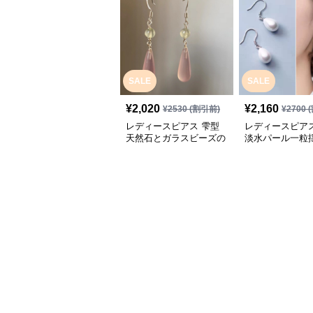
SALE
SALE
¥
2,020
¥
2,160
¥
2530
(割引前)
¥
2700
(
レディースピアス 雫型
レディースピアス
天然石とガラスビーズの
淡水パール一粒
フックピアス
ックピアス