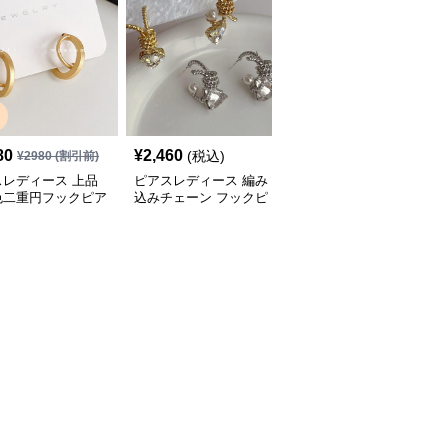
SALE
80
¥
2,460
¥
3,500
(税込)
¥
2980
(割引前)
¥
4380
(割引前)
スレディース 上品
ピアスレディース 編み
ピアスレディース 曲線
色二重円フックピア
込みチェーン フックピ
美が際立つ滑らか流線形
性用手作り装身具
アス パール付きクリス
フックピアス
タル