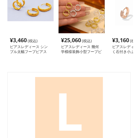
¥
3,460
¥
25,060
¥
3,160
(税込)
(税込)
(税込
ピアスレディース シン
ピアスレディース 幾何
ピアスレディー
プル太幅フープピアス
学模様装飾小型フープピ
く石付き小ぶり
アス
アス