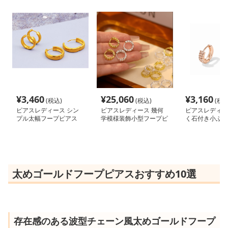
¥
3,460
¥
25,060
¥
3,160
(税込)
(税込)
(税込
ピアスレディース シン
ピアスレディース 幾何
ピアスレディー
プル太幅フープピアス
学模様装飾小型フープピ
く石付き小ぶり
アス
アス
太めゴールドフープピアスおすすめ10選
存在感のある波型チェーン風太めゴールドフープ