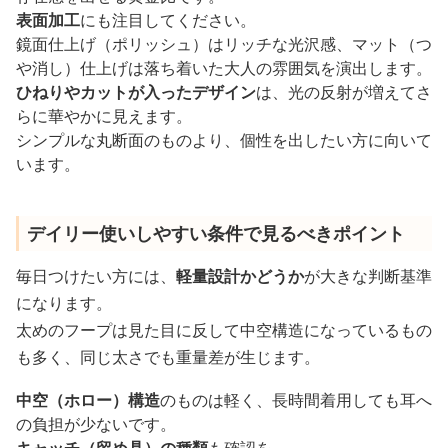
表面加工
にも注目してください。
鏡面仕上げ（ポリッシュ）はリッチな光沢感、マット（つ
や消し）仕上げは落ち着いた大人の雰囲気を演出します。
ひねりやカットが入ったデザイン
は、光の反射が増えてさ
らに華やかに見えます。
シンプルな丸断面のものより、個性を出したい方に向いて
います。
デイリー使いしやすい条件で見るべきポイント
毎日つけたい方には、
軽量設計かどうか
が大きな判断基準
になります。
太めのフープは見た目に反して中空構造になっているもの
も多く、同じ太さでも重量差が生じます。
中空（ホロー）構造
のものは軽く、長時間着用しても耳へ
の負担が少ないです。
キャッチ（留め具）の種類
も確認を。