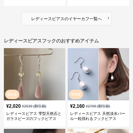
›
レディースピアス
の
イヤーカフ
一覧へ
レディースピアスフックのおすすめアイテム
SALE
SALE
¥
2,020
¥
2,160
¥
2530
(割引前)
¥
2700
(割引前)
レディースピアス 雫型天然石と
レディースピアス 天然淡水パー
ガラスビーズのフックピアス
ル一粒揺れるフックピアス