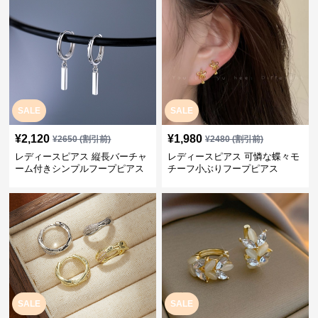
SALE
SALE
¥
2,120
¥
1,980
¥
2650
(割引前)
¥
2480
(割引前)
レディースピアス 縦長バーチャ
レディースピアス 可憐な蝶々モ
ーム付きシンプルフープピアス
チーフ小ぶりフープピアス
SALE
SALE