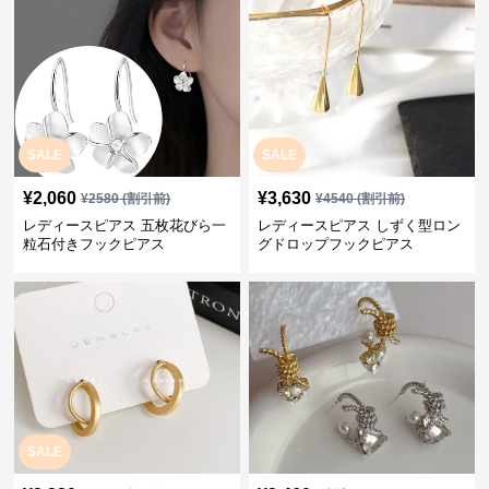
SALE
SALE
¥
2,060
¥
3,630
¥
2580
(割引前)
¥
4540
(割引前)
レディースピアス 五枚花びら一
レディースピアス しずく型ロン
粒石付きフックピアス
グドロップフックピアス
SALE