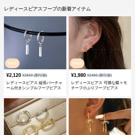
レディースピアスフープの新着アイテム
SALE
SALE
¥
2,120
¥
1,980
¥
2650
(割引前)
¥
2480
(割引前)
レディースピアス 縦長バーチャ
レディースピアス 可憐な蝶々モ
ーム付きシンプルフープピアス
チーフ小ぶりフープピアス