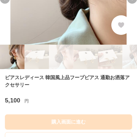
Previous slide
Ne
ピアスレディース 韓国風上品フープピアス 通勤お洒落ア
クセサリー
5,100
円
購入画面に進む