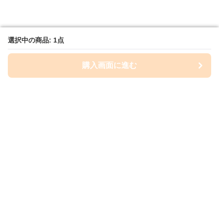
選択中の商品: 1点
選択中の商品: 1点
購入画面に進む
購入画面に進む
Ladipia-lab
について