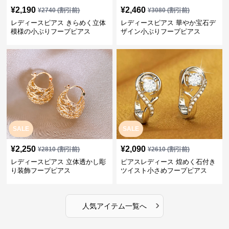
¥
2,190
¥
2,460
¥
2740
(割引前)
¥
3080
(割引前)
レディースピアス きらめく立体
レディースピアス 華やか宝石デ
模様の小ぶりフープピアス
ザイン小ぶりフープピアス
SALE
SALE
¥
2,250
¥
2,090
¥
2810
(割引前)
¥
2610
(割引前)
レディースピアス 立体透かし彫
ピアスレディース 煌めく石付き
り装飾フープピアス
ツイスト小さめフープピアス
›
人気アイテム一覧へ