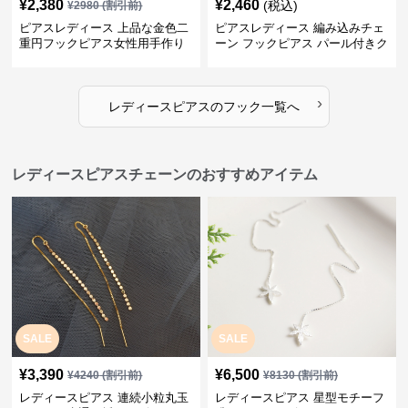
¥
2,380
¥
2,460
(税込)
¥
2980
(割引前)
ピアスレディース 上品な金色二
ピアスレディース 編み込みチェ
重円フックピアス女性用手作り
ーン フックピアス パール付きク
装身具
リスタル
›
レディースピアス
の
フック
一覧へ
レディースピアスチェーンのおすすめアイテム
SALE
SALE
¥
3,390
¥
6,500
¥
4240
(割引前)
¥
8130
(割引前)
レディースピアス 連続小粒丸玉
レディースピアス 星型モチーフ