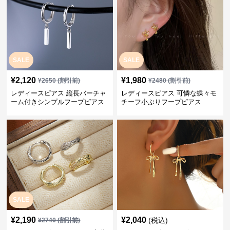
SALE
SALE
¥
2,120
¥
1,980
¥
2650
(割引前)
¥
2480
(割引前)
レディースピアス 縦長バーチャ
レディースピアス 可憐な蝶々モ
ーム付きシンプルフープピアス
チーフ小ぶりフープピアス
SALE
¥
2,190
¥
2,040
(税込)
¥
2740
(割引前)