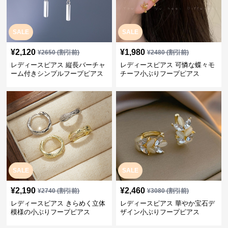
SALE
SALE
¥
2,120
¥
1,980
¥
2650
(割引前)
¥
2480
(割引前)
レディースピアス 縦長バーチャ
レディースピアス 可憐な蝶々モ
ーム付きシンプルフープピアス
チーフ小ぶりフープピアス
SALE
SALE
¥
2,190
¥
2,460
¥
2740
(割引前)
¥
3080
(割引前)
レディースピアス きらめく立体
レディースピアス 華やか宝石デ
模様の小ぶりフープピアス
ザイン小ぶりフープピアス