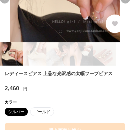
Previous slide
Ne
レディースピアス 上品な光沢感の太幅フープピアス
2,460
円
カラー
シルバー
ゴールド