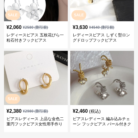
SALE
SALE
¥
2,060
¥
3,630
¥
2580
(割引前)
¥
4540
(割引前)
レディースピアス 五枚花びら一
レディースピアス しずく型ロン
粒石付きフックピアス
グドロップフックピアス
SALE
¥
2,380
¥
2,460
(税込)
¥
2980
(割引前)
ピアスレディース 上品な金色二
ピアスレディース 編み込みチェ
重円フックピアス女性用手作り
ーン フックピアス パール付きク
装身具
リスタル