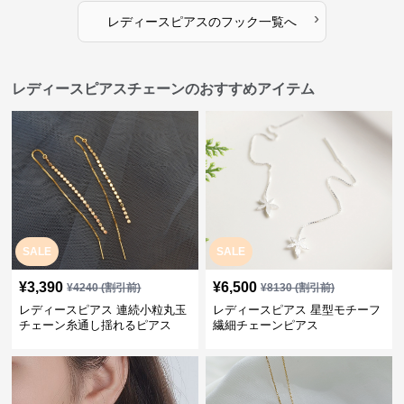
›
レディースピアス
の
フック
一覧へ
レディースピアスチェーンのおすすめアイテム
SALE
SALE
¥
3,390
¥
6,500
¥
4240
(割引前)
¥
8130
(割引前)
レディースピアス 連続小粒丸玉
レディースピアス 星型モチーフ
チェーン糸通し揺れるピアス
繊細チェーンピアス