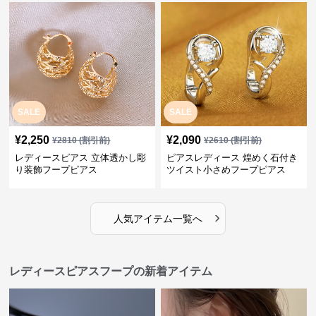
SALE
SALE
¥
2,250
¥
2,090
¥
2810
(割引前)
¥
2610
(割引前)
レディースピアス 立体透かし彫
ピアスレディース 煌めく石付き
り装飾フープピアス
ツイスト小さめフープピアス
›
人気アイテム一覧へ
レディースピアスフープの新着アイテム