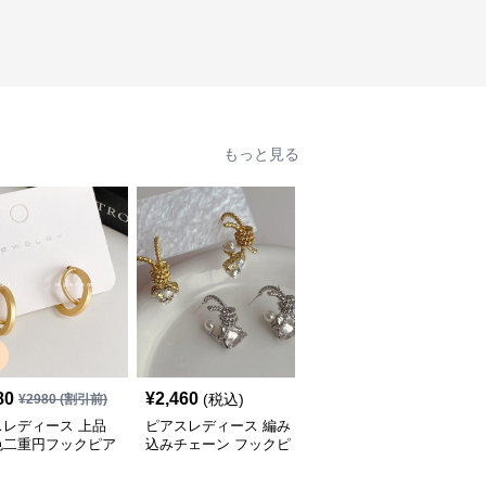
もっと見る
SALE
80
¥
2,460
¥
3,500
(税込)
¥
2980
(割引前)
¥
4380
(割引前)
スレディース 上品
ピアスレディース 編み
ピアスレディース 曲線
色二重円フックピア
込みチェーン フックピ
美が際立つ滑らか流線形
性用手作り装身具
アス パール付きクリス
フックピアス
タル