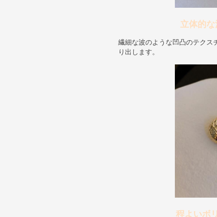
立体的な
繊細な波のような凹凸のテクス
り出します。
程よいボ