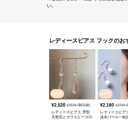
い。
レディースピアス
フック
のお
SALE
SALE
¥
2,020
¥
2,160
¥
2530
(割引前)
¥
2700
(
レディースピアス 雫型
レディースピアス
天然石とガラスビーズの
淡水パール一粒
フックピアス
ックピアス