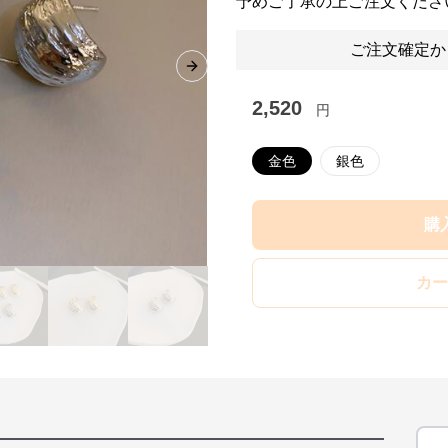
予めご了承の上ご注文くださ
ご注文確定か
Next slide
2,520
円
金色
銀色
購
カー