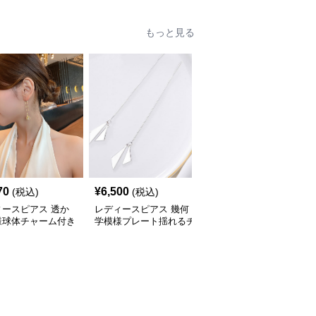
もっと見る
70
¥
6,500
¥
3,850
(税込)
(税込)
(税込)
ィースピアス 透か
レディースピアス 幾何
レディースピアス 曲線
様球体チャーム付き
学模様プレート揺れるチ
美波打ち細身チェーン垂
チェーンピアス
ェーン付きピアス
れ下がりピアス