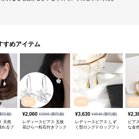
すすめアイテム
SALE
SALE
SALE
¥
2,060
¥
3,630
¥
2,3
割引前)
¥
2580
(割引前)
¥
4540
(割引前)
 天然
レディースピアス 五枚
レディースピアス しず
ピア
揺れるフ
花びら一粒石付きフック
く型ロングドロップフッ
な金
ピアス
クピアス
ス女