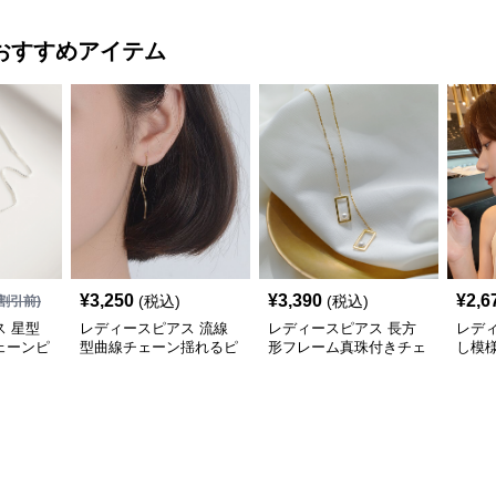
おすすめアイテム
¥
3,250
¥
3,390
¥
2,6
(税込)
(税込)
割引前)
 星型
レディースピアス 流線
レディースピアス 長方
レデ
ェーンピ
型曲線チェーン揺れるピ
形フレーム真珠付きチェ
し模
アス
ーンピアス
繊細