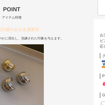
POINT
アイテム特徴
光沢感のある金属素材
お
やかに演出し、洗練された印象を与えます。
ビ
応
P
G