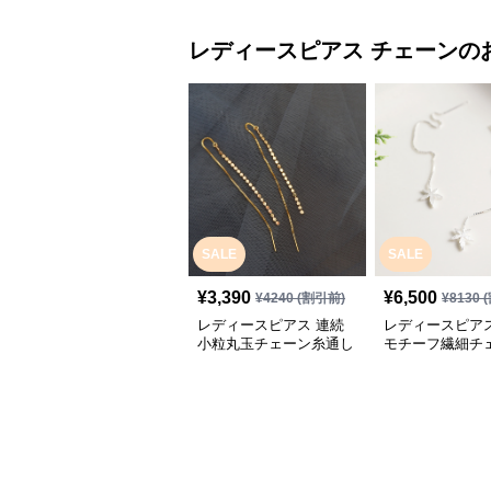
レディースピアス
チェーン
の
SALE
SALE
¥
3,390
¥
6,500
¥
4240
(割引前)
¥
8130
(
レディースピアス 連続
レディースピアス
小粒丸玉チェーン糸通し
モチーフ繊細チ
揺れるピアス
アス