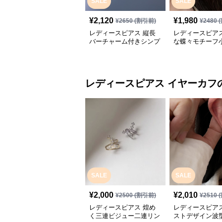
SALE
SALE
¥
2,120
¥
1,980
¥
2650
(割引前)
¥
2480
(
レディースピアス 縦長
レディースピアス
バーチャーム付きシンプ
な蝶々モチーフ
ルフープピアス
ープピアス
レディースピアス
イヤーカフ
SALE
SALE
¥
2,000
¥
2,010
¥
2500
(割引前)
¥
2510
(
レディースピアス 煌め
レディースピアス
く三連ビジュー二連リン
ストデザイン波