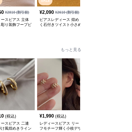
SALE
50
¥
2,090
¥
3,160
(税込)
¥
2810
(割引前)
¥
2610
(割引前)
ィースピアス 立体
ピアスレディース 煌め
ピアスレディース シン
し彫り装飾フープピ
く石付きツイスト小さめ
プル太幅フープピアス
フープピアス
もっと見る
10
¥
1,990
¥
2,060
(税込)
(税込)
(税込)
ィースピアス 二連
レディースピアス リー
レディースピアス 華や
づけ風煌めきライン
フモチーフ輝く小枝デザ
か輝石の立体的な耳元装