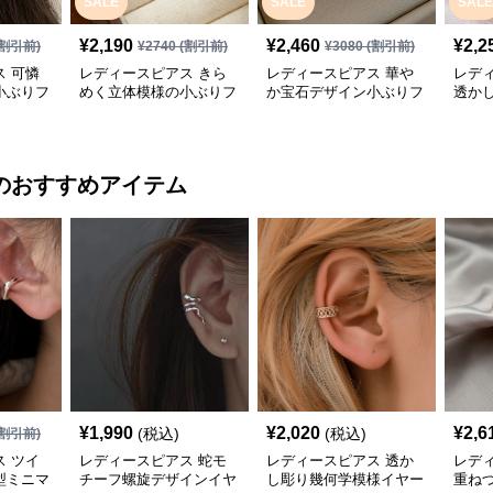
SALE
SALE
SALE
¥
2,190
¥
2,460
¥
2,2
割引前)
¥
2740
(割引前)
¥
3080
(割引前)
 可憐
レディースピアス きら
レディースピアス 華や
レデ
小ぶりフ
めく立体模様の小ぶりフ
か宝石デザイン小ぶりフ
透か
ープピアス
ープピアス
アス
のおすすめアイテム
¥
1,990
¥
2,020
¥
2,6
(税込)
(税込)
割引前)
 ツイ
レディースピアス 蛇モ
レディースピアス 透か
レデ
型ミニマ
チーフ螺旋デザインイヤ
し彫り幾何学模様イヤー
重ね