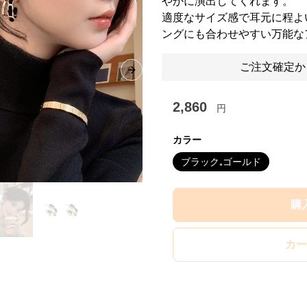
やかに演出してくれます。
適度なサイズ感で耳元に程よ
ングにも合わせやすい万能な
ご注文確定か
Next slide
2,860
円
カラー
ブラック₊ゴールド
購
カー