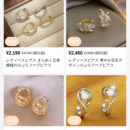
SALE
SALE
¥
2,190
¥
2,460
¥
2740
(割引前)
¥
3080
(割引前)
レディースピアス きらめく立体
レディースピアス 華やか宝石デ
模様の小ぶりフープピアス
ザイン小ぶりフープピアス
SALE
SALE