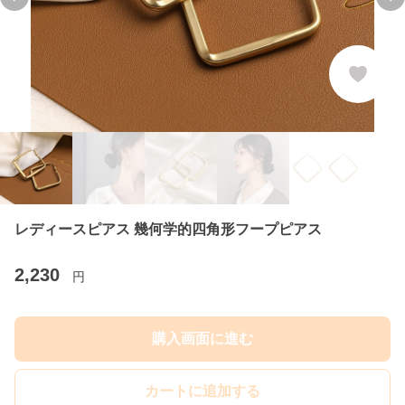
Previous slide
Ne
レディースピアス 幾何学的四角形フープピアス
2,230
円
購入画面に進む
カートに追加する