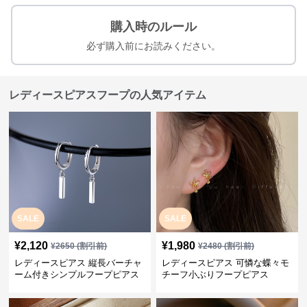
購入時のルール
必ず購入前にお読みください。
レディースピアスフープの人気アイテム
SALE
SALE
¥
2,120
¥
1,980
¥
2650
(割引前)
¥
2480
(割引前)
レディースピアス 縦長バーチャ
レディースピアス 可憐な蝶々モ
ーム付きシンプルフープピアス
チーフ小ぶりフープピアス