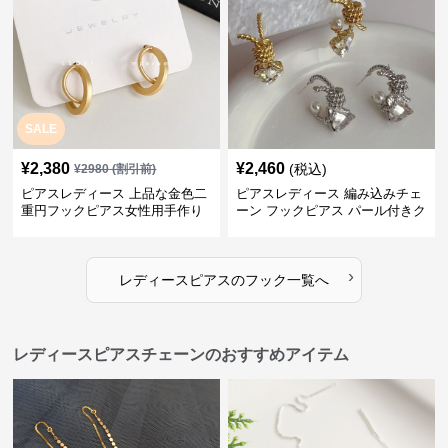
SALE
¥
2,380
¥
2,460
(税込)
¥
2980
(割引前)
ピアスレディース 上品な金色二
ピアスレディース 編み込みチェ
重円フックピアス女性用手作り
ーン フックピアス パール付きク
装身具
リスタル
›
レディースピアス
の
フック
一覧へ
レディースピアスチェーンのおすすめアイテム