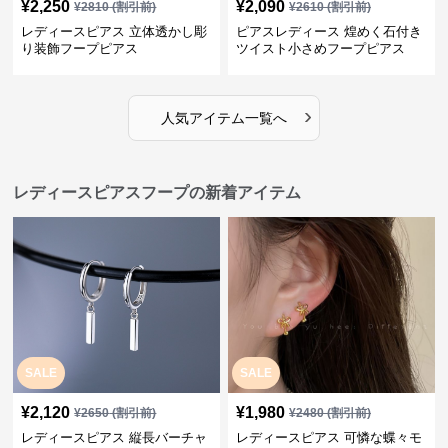
¥
2,250
¥
2,090
¥
2810
(割引前)
¥
2610
(割引前)
レディースピアス 立体透かし彫
ピアスレディース 煌めく石付き
り装飾フープピアス
ツイスト小さめフープピアス
›
人気アイテム一覧へ
レディースピアスフープの新着アイテム
SALE
SALE
¥
2,120
¥
1,980
¥
2650
(割引前)
¥
2480
(割引前)
レディースピアス 縦長バーチャ
レディースピアス 可憐な蝶々モ