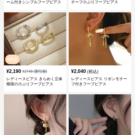
ーム付きシンプルフープピアス
チーフ小ぶりフープピアス
SALE
¥
2,190
¥
2,040
(税込)
¥
2740
(割引前)
レディースピアス きらめく立体
レディースピアス リボンモチー
模様の小ぶりフープピアス
フ付きフープピアス