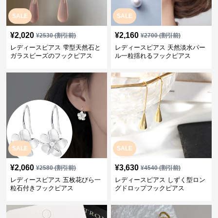
SALE
SALE
¥
2,020
¥
2,160
¥
2530
(割引前)
¥
2700
(割引前)
レディースピアス 雫型天然石と
レディースピアス 天然淡水パー
ガラスビーズのフックピアス
ル一粒揺れるフックピアス
SALE
SALE
¥
2,060
¥
3,630
¥
2580
(割引前)
¥
4540
(割引前)
レディースピアス 五枚花びら一
レディースピアス しずく型ロン
粒石付きフックピアス
グドロップフックピアス