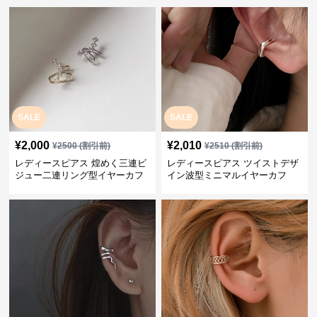
SALE
SALE
¥
2,000
¥
2,010
¥
2500
(割引前)
¥
2510
(割引前)
レディースピアス 煌めく三連ビ
レディースピアス ツイストデザ
ジュー二連リング型イヤーカフ
イン波型ミニマルイヤーカフ