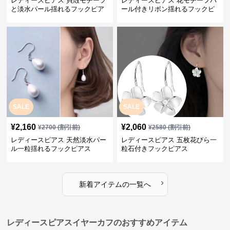
レディースピアス 貝殻モチーフ
レディースピアス 花モチーフパ
と淡水パール揺れるフックピア
ール付きリボン揺れるフックピ
ス
アス
SALE
SALE
¥
2,160
¥
2,060
¥
2700
(割引前)
¥
2580
(割引前)
レディースピアス 天然淡水パー
レディースピアス 五枚花びら一
ル一粒揺れるフックピアス
粒石付きフックピアス
›
新着アイテムの一覧へ
レディースピアスイヤーカフのおすすめアイテム