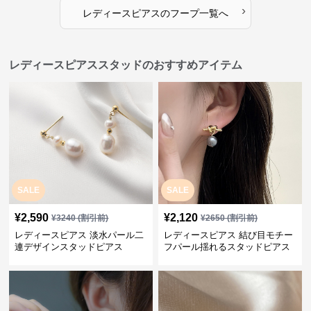
›
レディースピアス
の
フープ
一覧へ
レディースピアススタッドのおすすめアイテム
SALE
SALE
¥
2,590
¥
2,120
¥
3240
(割引前)
¥
2650
(割引前)
レディースピアス 淡水パール二
レディースピアス 結び目モチー
連デザインスタッドピアス
フパール揺れるスタッドピアス