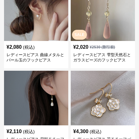
SALE
¥
2,080
¥
2,020
(税込)
¥
2530
(割引前)
レディースピアス 曲線メタルと
レディースピアス 雫型天然石と
パール玉のフックピアス
ガラスビーズのフックピアス
¥
2,110
¥
4,300
(税込)
(税込)