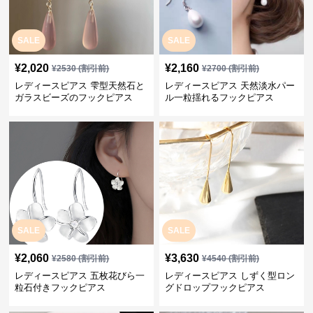
SALE
SALE
¥
2,020
¥
2,160
¥
2530
(割引前)
¥
2700
(割引前)
レディースピアス 雫型天然石と
レディースピアス 天然淡水パー
ガラスビーズのフックピアス
ル一粒揺れるフックピアス
SALE
SALE
¥
2,060
¥
3,630
¥
2580
(割引前)
¥
4540
(割引前)
レディースピアス 五枚花びら一
レディースピアス しずく型ロン
粒石付きフックピアス
グドロップフックピアス