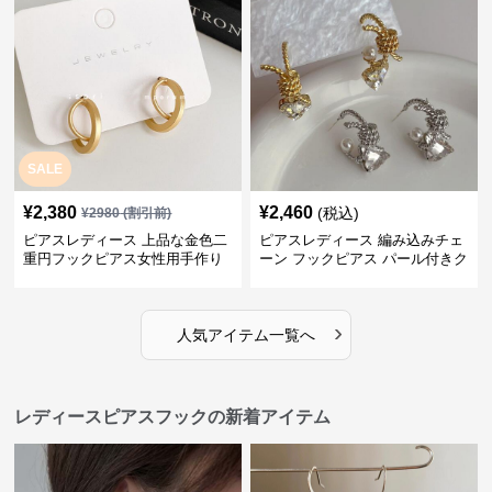
SALE
¥
2,380
¥
2,460
(税込)
¥
2980
(割引前)
ピアスレディース 上品な金色二
ピアスレディース 編み込みチェ
重円フックピアス女性用手作り
ーン フックピアス パール付きク
装身具
リスタル
›
人気アイテム一覧へ
レディースピアスフックの新着アイテム