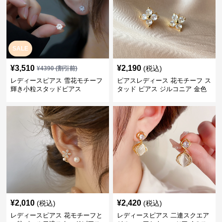
SALE
¥
3,510
¥
2,190
(税込)
¥
4390
(割引前)
レディースピアス 雪花モチーフ
ピアスレディース 花モチーフ ス
輝き小粒スタッドピアス
タッド ピアス ジルコニア 金色
華やか 上品 女性用
¥
2,010
¥
2,420
(税込)
(税込)
レディースピアス 花モチーフと
レディースピアス 二連スクエア