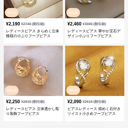
SALE
SALE
¥
2,190
¥
2,460
¥
2740
(割引前)
¥
3080
(割引前)
レディースピアス きらめく立体
レディースピアス 華やか宝石デ
模様の小ぶりフープピアス
ザイン小ぶりフープピアス
SALE
SALE
¥
2,250
¥
2,090
¥
2810
(割引前)
¥
2610
(割引前)
レディースピアス 立体透かし彫
ピアスレディース 煌めく石付き
り装飾フープピアス
ツイスト小さめフープピアス