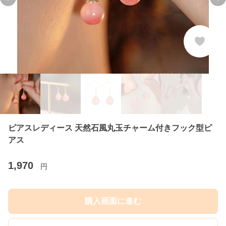
Previous slide
Ne
ピアスレディース 天然石風丸玉チャーム付きフック型ピ
アス
1,970
円
購入画面に進む