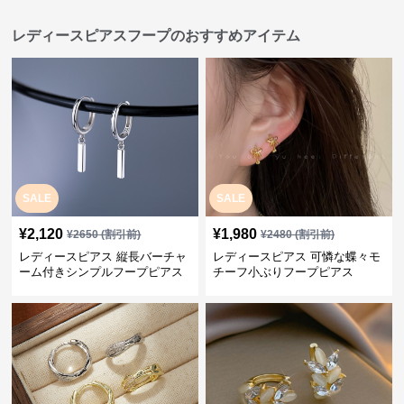
レディースピアスフープのおすすめアイテム
SALE
SALE
¥
2,120
¥
1,980
¥
2650
(割引前)
¥
2480
(割引前)
レディースピアス 縦長バーチャ
レディースピアス 可憐な蝶々モ
ーム付きシンプルフープピアス
チーフ小ぶりフープピアス