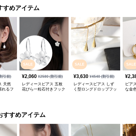
すすめアイテム
SALE
SALE
SALE
¥
2,060
¥
3,630
¥
2,3
割引前)
¥
2580
(割引前)
¥
4540
(割引前)
 天然
レディースピアス 五枚
レディースピアス しず
ピア
揺れるフ
花びら一粒石付きフック
く型ロングドロップフッ
な金
ピアス
クピアス
ス女
おすすめアイテム