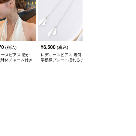
70
¥
6,500
¥
3,850
(税込)
(税込)
(税込)
ィースピアス 透か
レディースピアス 幾何
レディースピアス 曲線
様球体チャーム付き
学模様プレート揺れるチ
美波打ち細身チェーン垂
チェーンピアス
ェーン付きピアス
れ下がりピアス