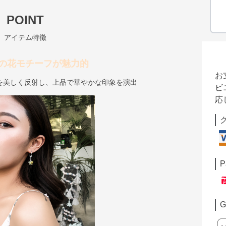
POINT
アイテム特徴
の花モチーフが魅力的
お
を美しく反射し、上品で華やかな印象を演出
ビ
応
P
G