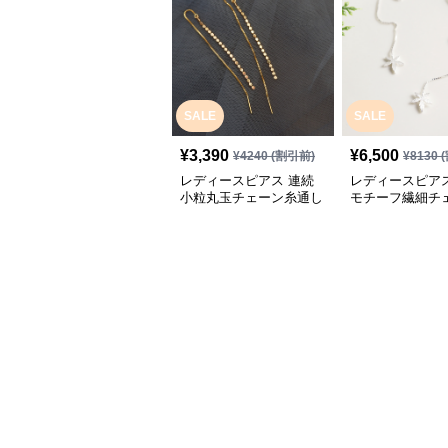
SALE
SALE
¥
3,390
¥
6,500
¥
4240
(割引前)
¥
8130
(
レディースピアス 連続
レディースピアス
小粒丸玉チェーン糸通し
モチーフ繊細チ
揺れるピアス
アス