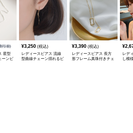
¥
3,250
¥
3,390
¥
2,6
(税込)
(税込)
割引前)
 星型
レディースピアス 流線
レディースピアス 長方
レデ
ェーンピ
型曲線チェーン揺れるピ
形フレーム真珠付きチェ
し模
アス
ーンピアス
繊細