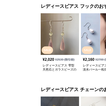
レディースピアス
フック
のお
SALE
SALE
¥
2,020
¥
2,160
¥
2530
(割引前)
¥
2700
(
レディースピアス 雫型
レディースピアス
天然石とガラスビーズの
淡水パール一粒
フックピアス
ックピアス
レディースピアス
チェーン
の