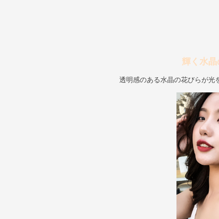
輝く水晶
透明感のある水晶の花びらが光