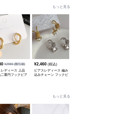
もっと見る
SALE
80
¥
2,460
¥
3,500
(税込)
¥
2980
(割引前)
¥
4380
(割引前)
スレディース 上品
ピアスレディース 編み
ピアスレディース 曲線
色二重円フックピア
込みチェーン フックピ
美が際立つ滑らか流線形
性用手作り装身具
アス パール付きクリス
フックピアス
タル
もっと見る