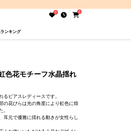
0
0
気ランキング
 虹色花モチーフ水晶揺れ
れるピアスレディースです。
部の花びらは光の角度により虹色に煌
た。
、耳元で優雅に揺れる動きが女性らし