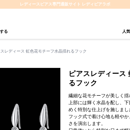
レディースピアス専門通販サイト レディピアラボ
する
人
アスレディース 虹色花モチーフ水晶揺れるフック
ピアスレディース
るフック
繊細な花モチーフが美しく揺
上部には輝く水晶を配し、下
めく特別な仕上げを施しまし
フック式で着け心地も軽やか
さを演出します。