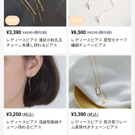
SALE
SALE
¥
3,390
¥
6,500
¥
4240
(割引前)
¥
8130
(割引前)
レディースピアス 連続小粒丸玉
レディースピアス 星型モチーフ
チェーン糸通し揺れるピアス
繊細チェーンピアス
¥
3,250
¥
3,390
(税込)
(税込)
レディースピアス 流線型曲線チ
レディースピアス 長方形フレー
ェーン揺れるピアス
ム真珠付きチェーンピアス