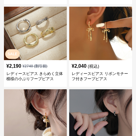
SALE
¥
2,190
¥
2,040
(税込)
¥
2740
(割引前)
レディースピアス きらめく立体
レディースピアス リボンモチー
模様の小ぶりフープピアス
フ付きフープピアス