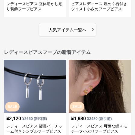
レディースピアス 立体透かし彫
ピアスレディース 煌めく石付き
り装飾フープピアス
ツイスト小さめフープピアス
›
人気アイテム一覧へ
レディースピアスフープの新着アイテム
SALE
SALE
¥
2,120
¥
1,980
¥
2650
(割引前)
¥
2480
(割引前)
レディースピアス 縦長バーチャ
レディースピアス 可憐な蝶々モ
ーム付きシンプルフープピアス
チーフ小ぶりフープピアス