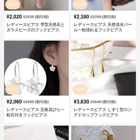
SALE
SALE
¥
2,020
¥
2,160
¥
2530
(割引前)
¥
2700
(割引前)
レディースピアス 雫型天然石と
レディースピアス 天然淡水パー
ガラスビーズのフックピアス
ル一粒揺れるフックピアス
SALE
SALE
¥
2,060
¥
3,630
¥
2580
(割引前)
¥
4540
(割引前)
レディースピアス 五枚花びら一
レディースピアス しずく型ロン
粒石付きフックピアス
グドロップフックピアス