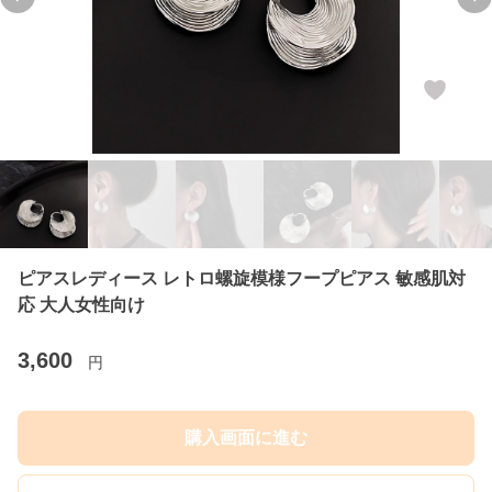
Previous slide
Ne
ピアスレディース レトロ螺旋模様フープピアス 敏感肌対
応 大人女性向け
3,600
円
購入画面に進む