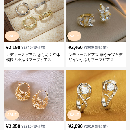
SALE
SALE
¥
2,190
¥
2,460
¥
2740
(割引前)
¥
3080
(割引前)
レディースピアス きらめく立体
レディースピアス 華やか宝石デ
模様の小ぶりフープピアス
ザイン小ぶりフープピアス
SALE
SALE
¥
2,250
¥
2,090
¥
2810
(割引前)
¥
2610
(割引前)