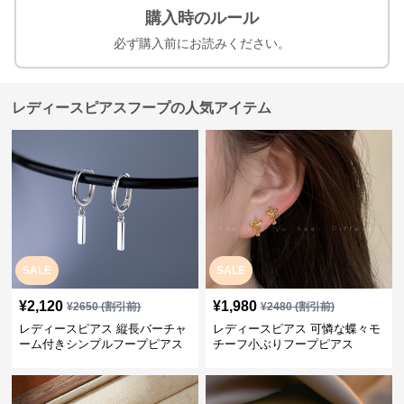
購入時のルール
必ず購入前にお読みください。
レディースピアスフープの人気アイテム
SALE
SALE
¥
2,120
¥
1,980
¥
2650
(割引前)
¥
2480
(割引前)
レディースピアス 縦長バーチャ
レディースピアス 可憐な蝶々モ
ーム付きシンプルフープピアス
チーフ小ぶりフープピアス