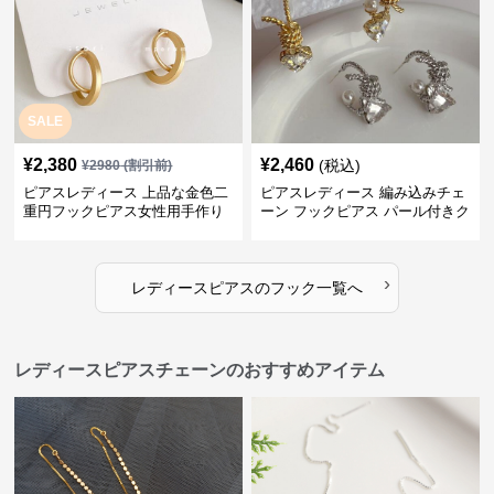
SALE
¥
2,380
¥
2,460
(税込)
¥
2980
(割引前)
ピアスレディース 上品な金色二
ピアスレディース 編み込みチェ
重円フックピアス女性用手作り
ーン フックピアス パール付きク
装身具
リスタル
›
レディースピアス
の
フック
一覧へ
レディースピアスチェーンのおすすめアイテム