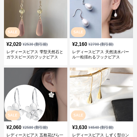
SALE
SALE
¥
2,020
¥
2,160
¥
2530
(割引前)
¥
2700
(割引前)
レディースピアス 雫型天然石と
レディースピアス 天然淡水パー
ガラスビーズのフックピアス
ル一粒揺れるフックピアス
SALE
SALE
¥
2,060
¥
3,630
¥
2580
(割引前)
¥
4540
(割引前)
レディースピアス 五枚花びら一
レディースピアス しずく型ロン