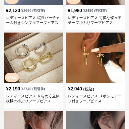
¥
2,120
¥
1,980
¥
2650
(割引前)
¥
2480
(割引前)
レディースピアス 縦長バーチャ
レディースピアス 可憐な蝶々モ
ーム付きシンプルフープピアス
チーフ小ぶりフープピアス
SALE
¥
2,190
¥
2,040
(税込)
¥
2740
(割引前)
レディースピアス きらめく立体
レディースピアス リボンモチー
模様の小ぶりフープピアス
フ付きフープピアス