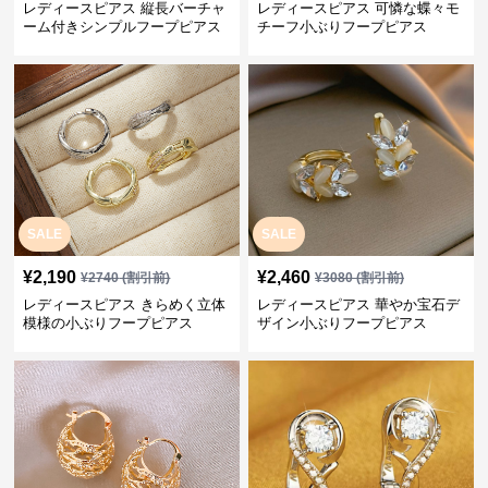
レディースピアス 縦長バーチャ
レディースピアス 可憐な蝶々モ
ーム付きシンプルフープピアス
チーフ小ぶりフープピアス
SALE
SALE
¥
2,190
¥
2,460
¥
2740
(割引前)
¥
3080
(割引前)
レディースピアス きらめく立体
レディースピアス 華やか宝石デ
模様の小ぶりフープピアス
ザイン小ぶりフープピアス