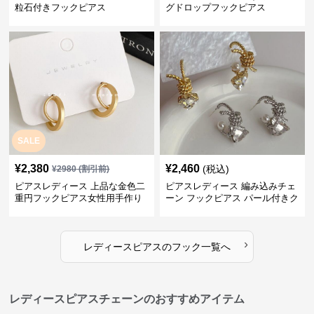
粒石付きフックピアス
グドロップフックピアス
SALE
¥
2,380
¥
2,460
(税込)
¥
2980
(割引前)
ピアスレディース 上品な金色二
ピアスレディース 編み込みチェ
重円フックピアス女性用手作り
ーン フックピアス パール付きク
装身具
リスタル
›
レディースピアス
の
フック
一覧へ
レディースピアスチェーンのおすすめアイテム