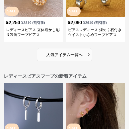
SALE
SALE
¥
2,250
¥
2,090
¥
2810
(割引前)
¥
2610
(割引前)
レディースピアス 立体透かし彫
ピアスレディース 煌めく石付き
り装飾フープピアス
ツイスト小さめフープピアス
›
人気アイテム一覧へ
レディースピアスフープの新着アイテム
SALE
SALE