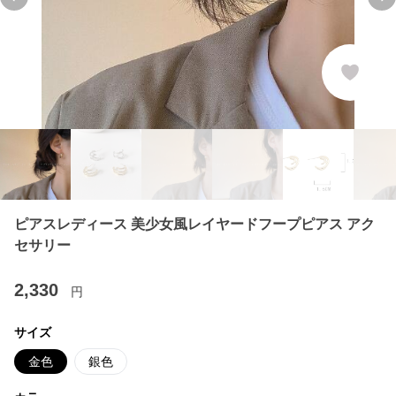
Previous slide
Ne
ピアスレディース 美少女風レイヤードフープピアス アク
セサリー
2,330
円
サイズ
金色
銀色