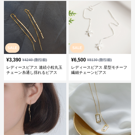
SALE
SALE
¥
3,390
¥
6,500
¥
4240
(割引前)
¥
8130
(割引前)
レディースピアス 連続小粒丸玉
レディースピアス 星型モチーフ
チェーン糸通し揺れるピアス
繊細チェーンピアス