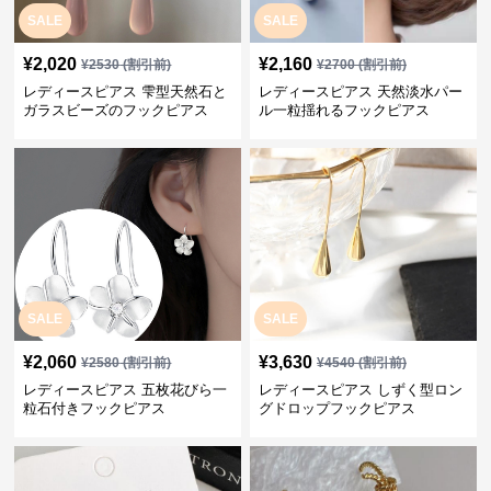
SALE
SALE
¥
2,020
¥
2,160
¥
2530
(割引前)
¥
2700
(割引前)
レディースピアス 雫型天然石と
レディースピアス 天然淡水パー
ガラスビーズのフックピアス
ル一粒揺れるフックピアス
SALE
SALE
¥
2,060
¥
3,630
¥
2580
(割引前)
¥
4540
(割引前)
レディースピアス 五枚花びら一
レディースピアス しずく型ロン
粒石付きフックピアス
グドロップフックピアス