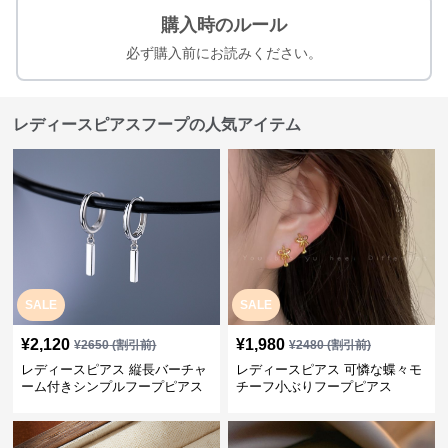
購入時のルール
必ず購入前にお読みください。
レディースピアスフープの人気アイテム
SALE
SALE
¥
2,120
¥
1,980
¥
2650
(割引前)
¥
2480
(割引前)
レディースピアス 縦長バーチャ
レディースピアス 可憐な蝶々モ
ーム付きシンプルフープピアス
チーフ小ぶりフープピアス