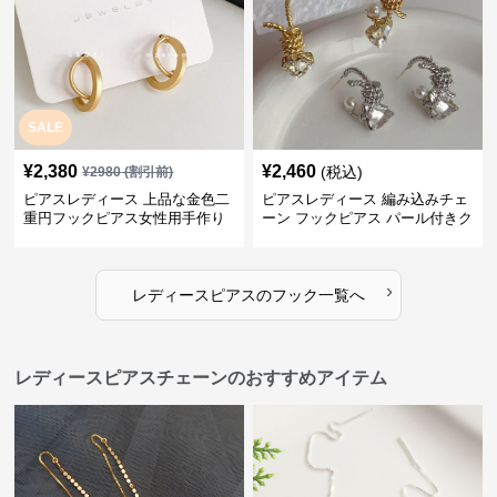
SALE
¥
2,380
¥
2,460
(税込)
¥
2980
(割引前)
ピアスレディース 上品な金色二
ピアスレディース 編み込みチェ
重円フックピアス女性用手作り
ーン フックピアス パール付きク
装身具
リスタル
›
レディースピアス
の
フック
一覧へ
レディースピアスチェーンのおすすめアイテム