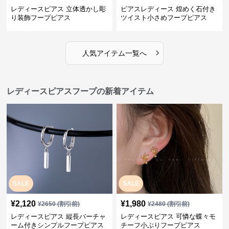
レディースピアス 立体透かし彫
ピアスレディース 煌めく石付き
り装飾フープピアス
ツイスト小さめフープピアス
›
人気アイテム一覧へ
レディースピアスフープの新着アイテム
SALE
SALE
¥
2,120
¥
1,980
¥
2650
(割引前)
¥
2480
(割引前)
レディースピアス 縦長バーチャ
レディースピアス 可憐な蝶々モ
ーム付きシンプルフープピアス
チーフ小ぶりフープピアス