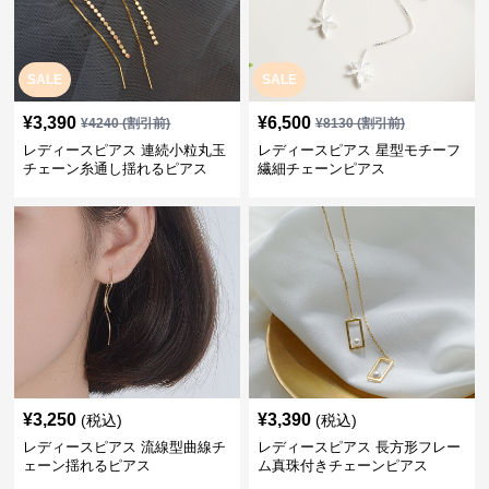
SALE
SALE
¥
3,390
¥
6,500
¥
4240
(割引前)
¥
8130
(割引前)
レディースピアス 連続小粒丸玉
レディースピアス 星型モチーフ
チェーン糸通し揺れるピアス
繊細チェーンピアス
¥
3,250
¥
3,390
(税込)
(税込)
レディースピアス 流線型曲線チ
レディースピアス 長方形フレー
ェーン揺れるピアス
ム真珠付きチェーンピアス