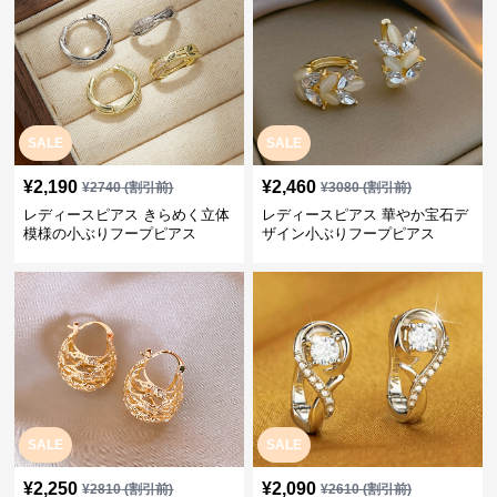
SALE
SALE
¥
2,190
¥
2,460
¥
2740
(割引前)
¥
3080
(割引前)
レディースピアス きらめく立体
レディースピアス 華やか宝石デ
模様の小ぶりフープピアス
ザイン小ぶりフープピアス
SALE
SALE
¥
2,250
¥
2,090
¥
2810
(割引前)
¥
2610
(割引前)