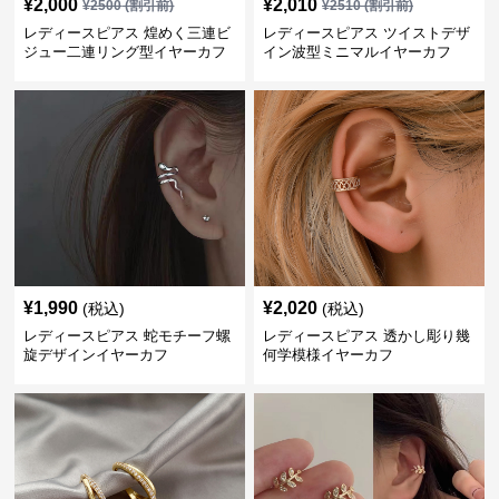
¥
2,000
¥
2,010
¥
2500
(割引前)
¥
2510
(割引前)
レディースピアス 煌めく三連ビ
レディースピアス ツイストデザ
ジュー二連リング型イヤーカフ
イン波型ミニマルイヤーカフ
¥
1,990
¥
2,020
(税込)
(税込)
レディースピアス 蛇モチーフ螺
レディースピアス 透かし彫り幾
旋デザインイヤーカフ
何学模様イヤーカフ