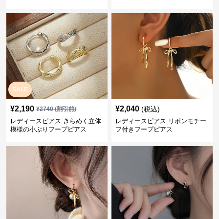
SALE
¥
2,190
¥
2,040
(税込)
¥
2740
(割引前)
レディースピアス きらめく立体
レディースピアス リボンモチー
模様の小ぶりフープピアス
フ付きフープピアス