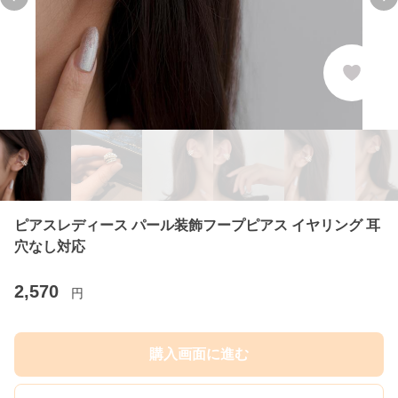
Previous slide
Ne
ピアスレディース パール装飾フープピアス イヤリング 耳
穴なし対応
2,570
円
購入画面に進む