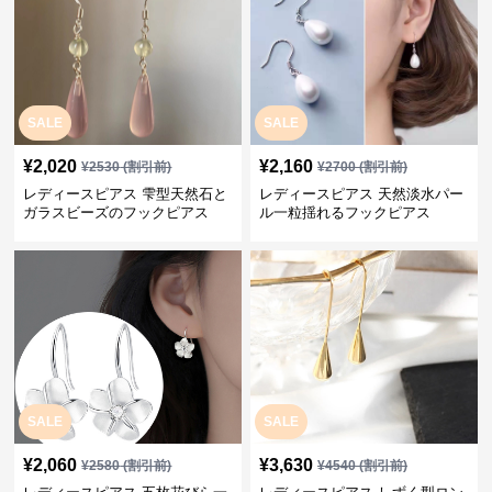
SALE
SALE
¥
2,020
¥
2,160
¥
2530
(割引前)
¥
2700
(割引前)
レディースピアス 雫型天然石と
レディースピアス 天然淡水パー
ガラスビーズのフックピアス
ル一粒揺れるフックピアス
SALE
SALE
¥
2,060
¥
3,630
¥
2580
(割引前)
¥
4540
(割引前)