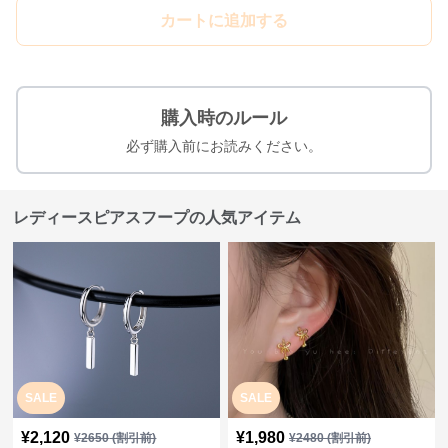
カートに追加する
購入時のルール
必ず購入前にお読みください。
レディースピアスフープの人気アイテム
SALE
SALE
¥
2,120
¥
1,980
¥
2650
(割引前)
¥
2480
(割引前)