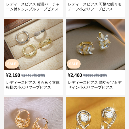
レディースピアス 縦長バーチャ
レディースピアス 可憐な蝶々モ
ーム付きシンプルフープピアス
チーフ小ぶりフープピアス
SALE
SALE
¥
2,190
¥
2,460
¥
2740
(割引前)
¥
3080
(割引前)
レディースピアス きらめく立体
レディースピアス 華やか宝石デ
模様の小ぶりフープピアス
ザイン小ぶりフープピアス