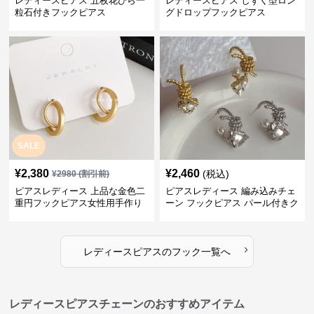
レディースピアス 五枚花びら一
レディースピアス しずく型ロン
粒石付きフックピアス
グドロップフックピアス
SALE
¥
2,380
¥
2,460
(税込)
¥
2980
(割引前)
ピアスレディース 上品な金色二
ピアスレディース 編み込みチェ
重円フックピアス女性用手作り
ーン フックピアス パール付きク
装身具
リスタル
›
レディースピアス
の
フック
一覧へ
レディースピアスチェーンのおすすめアイテム