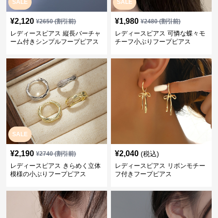
SALE
SALE
¥
2,120
¥
1,980
¥
2650
(割引前)
¥
2480
(割引前)
レディースピアス 縦長バーチャ
レディースピアス 可憐な蝶々モ
ーム付きシンプルフープピアス
チーフ小ぶりフープピアス
SALE
¥
2,190
¥
2,040
(税込)
¥
2740
(割引前)
レディースピアス きらめく立体
レディースピアス リボンモチー
模様の小ぶりフープピアス
フ付きフープピアス