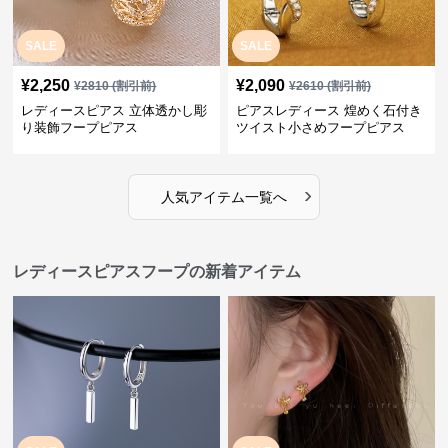
SALE
SALE
¥
2,250
¥
2,090
¥
2810
(割引前)
¥
2610
(割引前)
レディースピアス 立体透かし彫
ピアスレディース 煌めく石付き
り装飾フープピアス
ツイスト小さめフープピアス
›
人気アイテム一覧へ
レディースピアスフープの新着アイテム