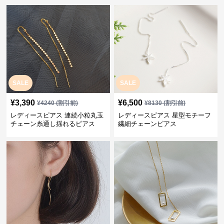
SALE
SALE
¥
3,390
¥
6,500
¥
4240
(割引前)
¥
8130
(割引前)
レディースピアス 連続小粒丸玉
レディースピアス 星型モチーフ
チェーン糸通し揺れるピアス
繊細チェーンピアス