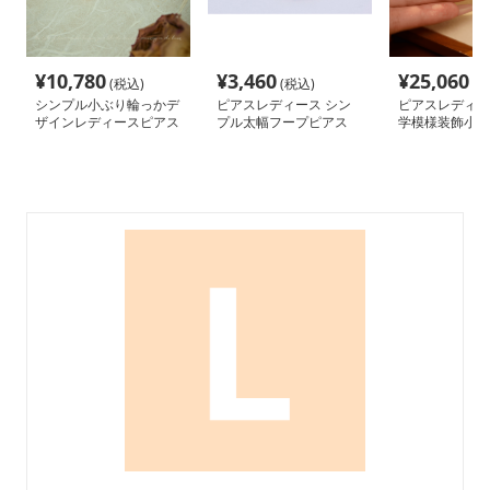
¥
10,780
¥
3,460
¥
25,060
(税込)
(税込)
(税
シンプル小ぶり輪っかデ
ピアスレディース シン
ピアスレディー
ザインレディースピアス
プル太幅フープピアス
学模様装飾小型
アス