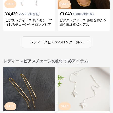
SALE
SALE
¥
4,420
¥
3,040
¥
5530
(割引前)
¥
3800
(割引前)
ピアスレディース 蝶々モチーフ
ピアスレディース 繊細な輝きを
揺れるチェーン付きロングピア
纏う縦線棒状ピアス
ス
›
レディースピアス
の
ロング
一覧へ
レディースピアスチェーンのおすすめアイテム
SALE
SALE