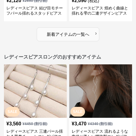
¥
2,120
¥
2,090
(税込)
¥
2650
(割引前)
レディースピアス 結び目モチー
レディースピアス 煌めく曲線と
フパール揺れるスタッドピアス
揺れる雫の二連デザインピアス
›
新着アイテムの一覧へ
レディースピアスロングのおすすめアイテム
SALE
SALE
¥
3,560
¥
3,470
¥
4450
(割引前)
¥
4340
(割引前)
レディースピアス 三連パール揺
レディースピアス 流れるような