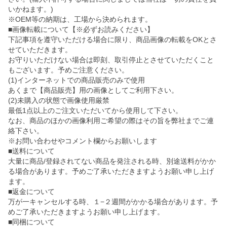
いかねます。)
※OEM等の納期は、工場から決められます。
■画像転載について【※必ずお読みください】
下記事項を遵守いただける場合に限り、商品画像の転載をOKとさ
せていただきます。
お守りいただけない場合は即刻、取引停止とさせていただくこと
もございます。予めご注意ください。
(1)インターネットでの商品販売のみで使用
あくまで【商品販売】用の画像としてご利用下さい。
(2)未購入の状態で画像使用厳禁
最低1点以上のご注文いただいてから使用して下さい。
なお、商品のほかの画像利用ご希望の際はその旨を弊社までご連
絡下さい。
※お問い合わせやコメント欄からお願いします
■送料について
大量に商品/登録されてない商品を発注される時、別途送料がかか
る場合があります。予めご了承いただきますようお願い申し上げ
ます。
■返金について
万が一キャンセルする時、１−２週間がかかる場合があります。予
めご了承いただきますようお願い申し上げます。
■同梱について