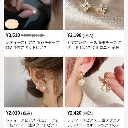
SALE
¥
3,510
¥
2,190
(税込)
¥
4390
(割引前)
レディースピアス 雪花モチーフ
ピアスレディース 花モチーフ ス
輝き小粒スタッドピアス
タッド ピアス ジルコニア 金色
華やか 上品 女性用
¥
2,010
¥
2,420
(税込)
(税込)
レディースピアス 花モチーフと
レディースピアス 二連スクエア
一粒パール二連スタッドピアス
ジルコニアとキャッツアイのス