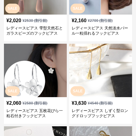
SALE
SALE
¥
2,020
¥
2,160
¥
2530
(割引前)
¥
2700
(割引前)
レディースピアス 雫型天然石と
レディースピアス 天然淡水パー
ガラスビーズのフックピアス
ル一粒揺れるフックピアス
SALE
SALE
¥
2,060
¥
3,630
¥
2580
(割引前)
¥
4540
(割引前)
レディースピアス 五枚花びら一
レディースピアス しずく型ロン
粒石付きフックピアス
グドロップフックピアス