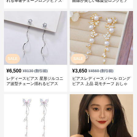
れる華奢チェーンロングピアス
曲線が美しい螺旋型ロングピア
ス
SALE
SALE
¥
6,500
¥
3,650
¥
8130
(割引前)
¥
4560
(割引前)
レディースピアス 星形ジルコニ
ピアスレディース パール ロング
ア波型チェーン揺れるピアス
ピアス 上品 花モチーフ おしゃ
れ ギフト