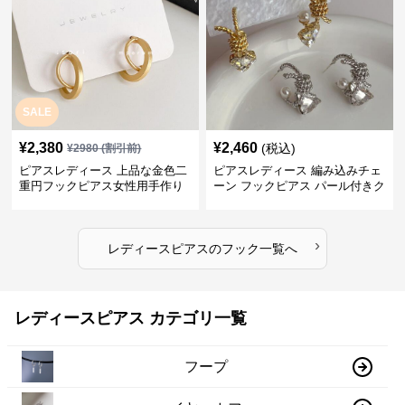
SALE
¥
2,380
¥
2,460
(税込)
¥
2980
(割引前)
ピアスレディース 上品な金色二
ピアスレディース 編み込みチェ
重円フックピアス女性用手作り
ーン フックピアス パール付きク
装身具
リスタル
›
レディースピアス
の
フック
一覧へ
レディースピアス カテゴリ一覧
フープ