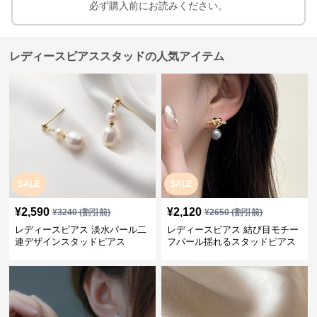
必ず購入前にお読みください。
レディースピアススタッドの人気アイテム
SALE
SALE
¥
2,590
¥
2,120
¥
3240
(割引前)
¥
2650
(割引前)
レディースピアス 淡水パール二
レディースピアス 結び目モチー
連デザインスタッドピアス
フパール揺れるスタッドピアス