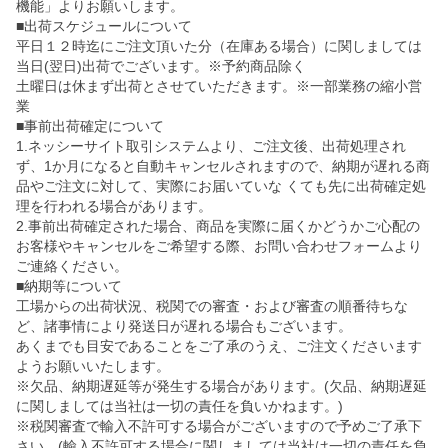
機能」よりお願いします。
■出荷スケジュールについて
平日１２時迄にご注文頂いた分（在庫ある場合）に関しましては
当日(翌日)出荷でございます。※予約商品除く
土曜日は休まず出荷とさせていただきます。※一部業務の縮小営
業
■事前出荷確定について
1.ネッシーサイト取引システムより、ご注文後、出荷処理され
ず、1か月になると自動キャンセルされますので、納期が遅れる商
品やご注文に対して、実際にお届いていな くても先に出荷確定処
理を行われる場合があります。
2.事前出荷確定された場合、商品を実際に届くかどうかご心配の
お客様やキャンセルをご希望する際、お問い合わせフォームより
ご連絡ください。
■納期等について
工場からの出荷状況、税関での審査・および審査の順番待ちな
ど、諸事情により発送日が遅れる場合もございます。
あくまでも目安であることをご了承のうえ、ご注文くださいます
ようお願いいたします。
※欠品、納期遅延等が発生する場合があります。(欠品、納期遅延
に関しましては当社は一切の責任を負いかねます。)
※税関審査で輸入不許可する場合がございますので予めご了承下
さい。(輸入不許可する場合に関しましては当社は一切の責任を負