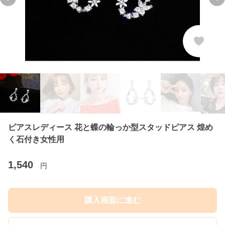
Previous slide
Ne
ピアスレディース 花と蝶の輪っか型スタッドピアス 煌め
く石付き女性用
1,540
円
購入画面に進む