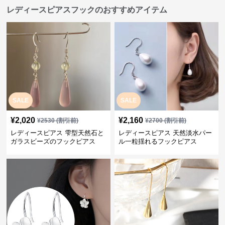
レディースピアスフックのおすすめアイテム
SALE
SALE
¥
2,020
¥
2,160
¥
2530
(割引前)
¥
2700
(割引前)
レディースピアス 雫型天然石と
レディースピアス 天然淡水パー
ガラスビーズのフックピアス
ル一粒揺れるフックピアス