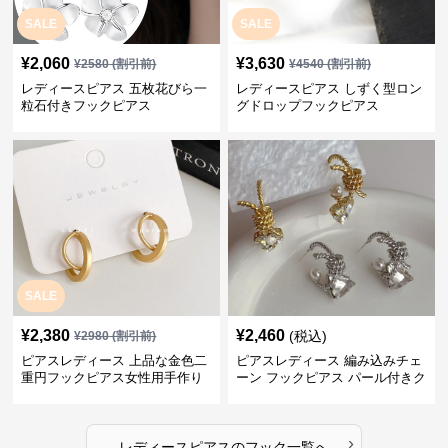
SALE
SALE
¥
2,060
¥
3,630
¥
2580
(割引前)
¥
4540
(割引前)
レディースピアス 五枚花びら一
レディースピアス しずく型ロン
粒石付きフックピアス
グドロップフックピアス
SALE
¥
2,380
¥
2,460
(税込)
¥
2980
(割引前)
ピアスレディース 上品な金色二
ピアスレディース 編み込みチェ
重円フックピアス女性用手作り
ーン フックピアス パール付きク
装身具
リスタル
›
レディースピアス
の
フック
一覧へ