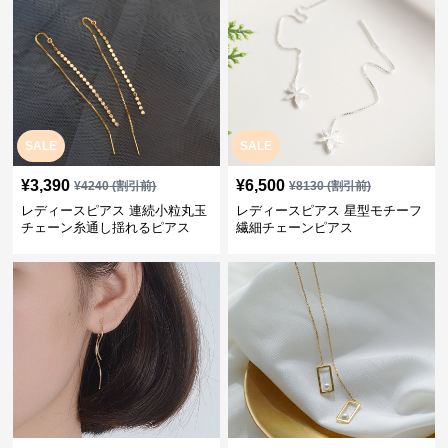
SALE
SALE
¥
3,390
¥
6,500
¥
4240
(割引前)
¥
8130
(割引前)
レディースピアス 連続小粒丸玉
レディースピアス 星型モチーフ
チェーン糸通し揺れるピアス
繊細チェーンピアス