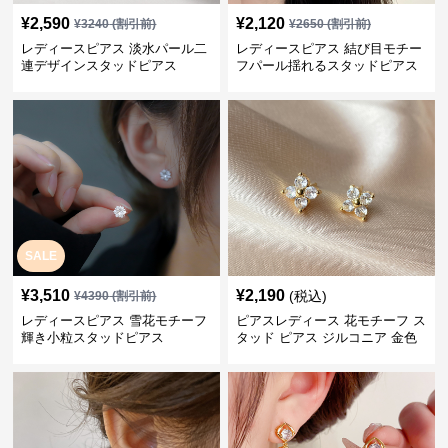
¥
2,590
¥
2,120
¥
3240
(割引前)
¥
2650
(割引前)
レディースピアス 淡水パール二
レディースピアス 結び目モチー
連デザインスタッドピアス
フパール揺れるスタッドピアス
SALE
¥
3,510
¥
2,190
(税込)
¥
4390
(割引前)
レディースピアス 雪花モチーフ
ピアスレディース 花モチーフ ス
輝き小粒スタッドピアス
タッド ピアス ジルコニア 金色
華やか 上品 女性用