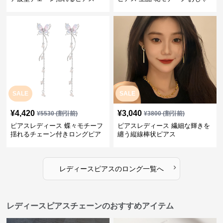
れ ギフト
SALE
SALE
¥
4,420
¥
3,040
¥
5530
(割引前)
¥
3800
(割引前)
ピアスレディース 蝶々モチーフ
ピアスレディース 繊細な輝きを
揺れるチェーン付きロングピア
纏う縦線棒状ピアス
ス
›
レディースピアス
の
ロング
一覧へ
レディースピアスチェーンのおすすめアイテム