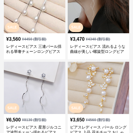
SALE
SALE
¥
3,560
¥
3,470
¥
4450
(割引前)
¥
4340
(割引前)
レディースピアス 三連パール揺
レディースピアス 流れるような
れる華奢チェーンロングピアス
曲線が美しい螺旋型ロングピア
ス
SALE
SALE
¥
6,500
¥
3,650
¥
8130
(割引前)
¥
4560
(割引前)
レディースピアス 星形ジルコニ
ピアスレディース パール ロング
ア波型チェーン揺れるピアス
ピアス 上品 花モチーフ おしゃ