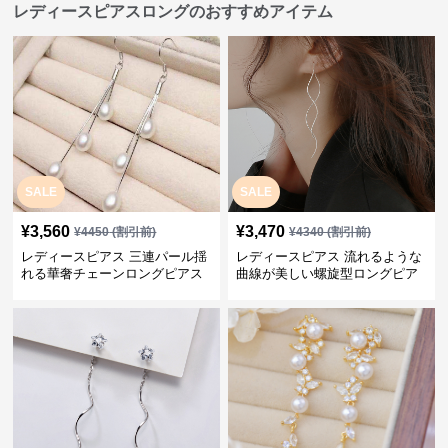
レディースピアスロングのおすすめアイテム
SALE
SALE
¥
3,560
¥
3,470
¥
4450
(割引前)
¥
4340
(割引前)
レディースピアス 三連パール揺
レディースピアス 流れるような
れる華奢チェーンロングピアス
曲線が美しい螺旋型ロングピア
ス