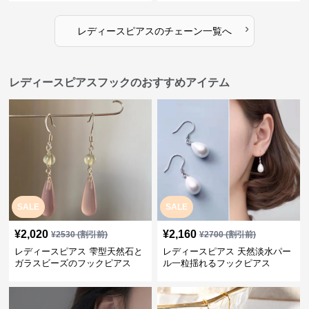
›
レディースピアス
の
チェーン
一覧へ
レディースピアスフックのおすすめアイテム
SALE
SALE
¥
2,020
¥
2,160
¥
2530
(割引前)
¥
2700
(割引前)
レディースピアス 雫型天然石と
レディースピアス 天然淡水パー
ガラスビーズのフックピアス
ル一粒揺れるフックピアス