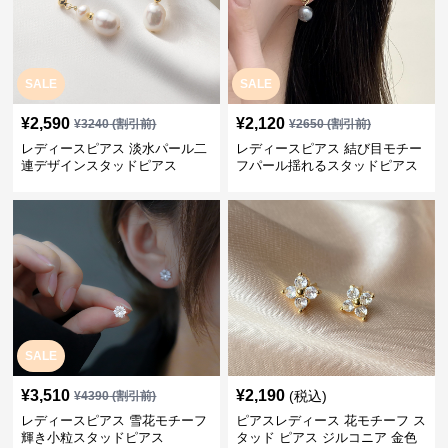
SALE
SALE
¥
2,590
¥
2,120
¥
3240
(割引前)
¥
2650
(割引前)
レディースピアス 淡水パール二
レディースピアス 結び目モチー
連デザインスタッドピアス
フパール揺れるスタッドピアス
SALE
¥
3,510
¥
2,190
(税込)
¥
4390
(割引前)
レディースピアス 雪花モチーフ
ピアスレディース 花モチーフ ス
輝き小粒スタッドピアス
タッド ピアス ジルコニア 金色