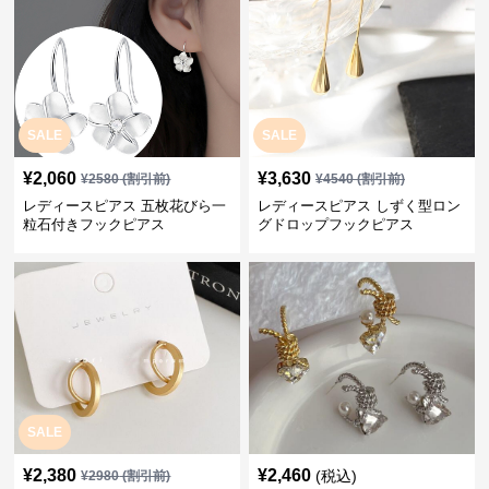
SALE
SALE
¥
2,060
¥
3,630
¥
2580
(割引前)
¥
4540
(割引前)
レディースピアス 五枚花びら一
レディースピアス しずく型ロン
粒石付きフックピアス
グドロップフックピアス
SALE
¥
2,380
¥
2,460
(税込)
¥
2980
(割引前)