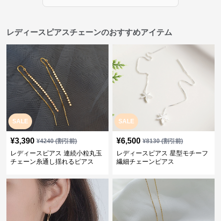
レディースピアスチェーンのおすすめアイテム
SALE
SALE
¥
3,390
¥
6,500
¥
4240
(割引前)
¥
8130
(割引前)
レディースピアス 連続小粒丸玉
レディースピアス 星型モチーフ
チェーン糸通し揺れるピアス
繊細チェーンピアス