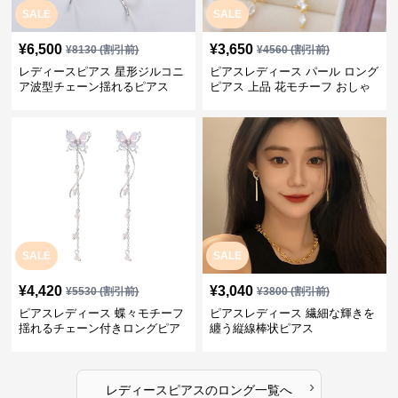
SALE
SALE
¥
6,500
¥
3,650
¥
8130
(割引前)
¥
4560
(割引前)
レディースピアス 星形ジルコニ
ピアスレディース パール ロング
ア波型チェーン揺れるピアス
ピアス 上品 花モチーフ おしゃ
れ ギフト
SALE
SALE
¥
4,420
¥
3,040
¥
5530
(割引前)
¥
3800
(割引前)
ピアスレディース 蝶々モチーフ
ピアスレディース 繊細な輝きを
揺れるチェーン付きロングピア
纏う縦線棒状ピアス
ス
›
レディースピアス
の
ロング
一覧へ