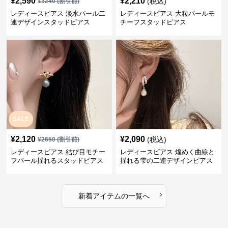
¥
2,590
¥
2,210
(税込)
¥
3240
(割引前)
レディースピアス 淡水パール二
レディースピアス 大粒パールモ
連デザインスタッドピアス
チーフスタッドピアス
SALE
¥
2,120
¥
2,090
(税込)
¥
2650
(割引前)
レディースピアス 結び目モチー
レディースピアス 煌めく曲線と
フパール揺れるスタッドピアス
揺れる雫の二連デザインピアス
›
新着アイテムの一覧へ