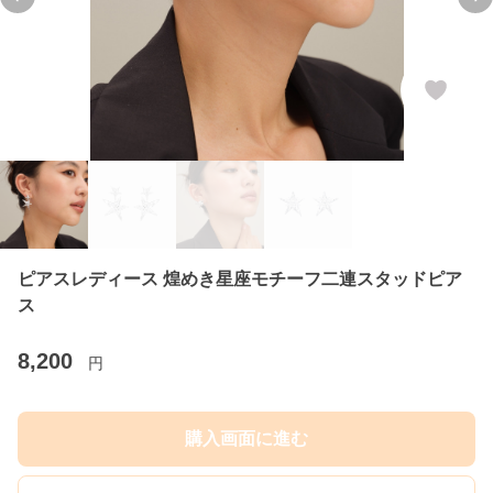
Previous slide
Ne
ピアスレディース 煌めき星座モチーフ二連スタッドピア
ス
8,200
円
購入画面に進む