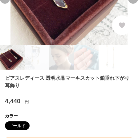
Previous slide
Ne
ピアスレディース 透明水晶マーキスカット鎖垂れ下がり
耳飾り
4,440
円
カラー
ゴールド