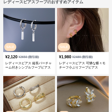
レディースピアスフープのおすすめアイテム
SALE
SALE
¥
2,120
¥
1,980
¥
2650
(割引前)
¥
2480
(割引前)
レディースピアス 縦長バーチャ
レディースピアス 可憐な蝶々モ
ーム付きシンプルフープピアス
チーフ小ぶりフープピアス