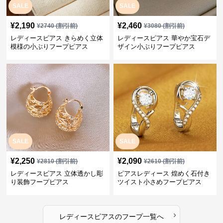
SALE
SALE
¥
2,190
¥
2,460
¥
2740
(割引前)
¥
3080
(割引前)
レディースピアス きらめく立体
レディースピアス 華やか宝石デ
模様の小ぶりフープピアス
ザイン小ぶりフープピアス
SALE
SALE
¥
2,250
¥
2,090
¥
2810
(割引前)
¥
2610
(割引前)
レディースピアス 立体透かし彫
ピアスレディース 煌めく石付き
り装飾フープピアス
ツイスト小さめフープピアス
›
レディースピアス
の
フープ
一覧へ