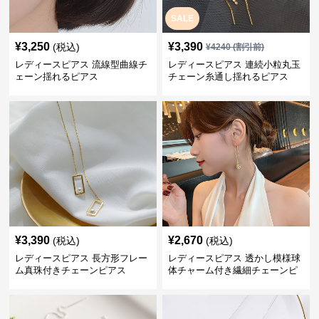
SALE
¥
3,250
¥
3,390
(税込)
¥
4240
(割引前)
レディースピアス 流線型曲線チ
レディースピアス 連続小粒丸玉
ェーン揺れるピアス
チェーン糸通し揺れるピアス
¥
3,390
¥
2,670
(税込)
(税込)
レディースピアス 長方形フレー
レディースピアス 透かし模様球
ム真珠付きチェーンピアス
体チャーム付き繊細チェーンピ
アス