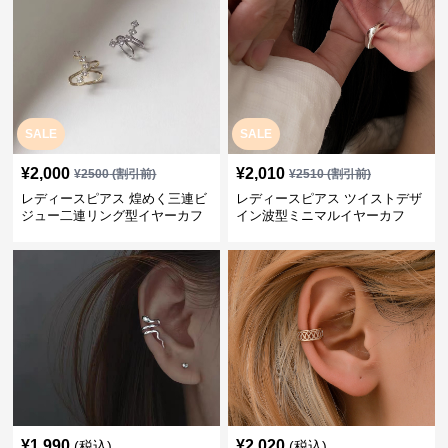
SALE
SALE
¥
2,000
¥
2,010
¥
2500
(割引前)
¥
2510
(割引前)
レディースピアス 煌めく三連ビ
レディースピアス ツイストデザ
ジュー二連リング型イヤーカフ
イン波型ミニマルイヤーカフ
¥
1,990
¥
2,020
(税込)
(税込)