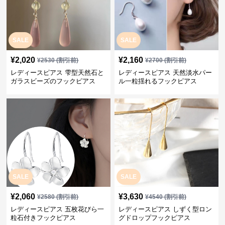
SALE
SALE
¥
2,020
¥
2,160
¥
2530
(割引前)
¥
2700
(割引前)
レディースピアス 雫型天然石と
レディースピアス 天然淡水パー
ガラスビーズのフックピアス
ル一粒揺れるフックピアス
SALE
SALE
¥
2,060
¥
3,630
¥
2580
(割引前)
¥
4540
(割引前)
レディースピアス 五枚花びら一
レディースピアス しずく型ロン
粒石付きフックピアス
グドロップフックピアス