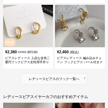
SALE
¥
2,380
¥
2,460
(税込)
¥
2980
(割引前)
ピアスレディース 上品な金色二
ピアスレディース 編み込みチェ
重円フックピアス女性用手作り
ーン フックピアス パール付きク
装身具
リスタル
›
レディースピアス
の
フック
一覧へ
レディースピアスイヤーカフのおすすめアイテム