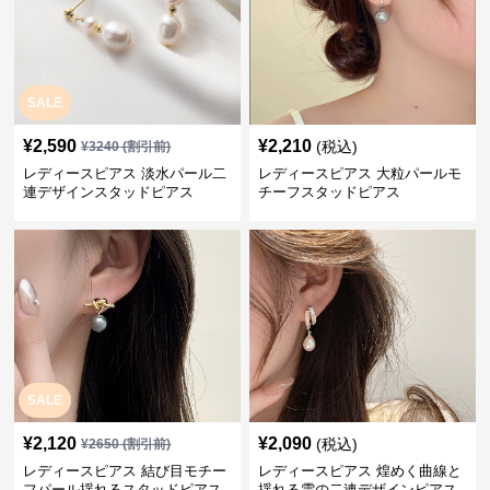
SALE
¥
2,590
¥
2,210
(税込)
¥
3240
(割引前)
レディースピアス 淡水パール二
レディースピアス 大粒パールモ
連デザインスタッドピアス
チーフスタッドピアス
SALE
¥
2,120
¥
2,090
(税込)
¥
2650
(割引前)
レディースピアス 結び目モチー
レディースピアス 煌めく曲線と
フパール揺れるスタッドピアス
揺れる雫の二連デザインピアス