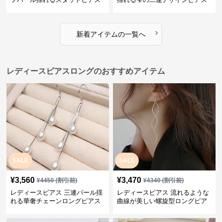
›
新着アイテムの一覧へ
レディースピアスロングのおすすめアイテム
SALE
SALE
¥
3,560
¥
3,470
¥
4450
(割引前)
¥
4340
(割引前)
レディースピアス 三連パール揺
レディースピアス 流れるような
れる華奢チェーンロングピアス
曲線が美しい螺旋型ロングピア
ス