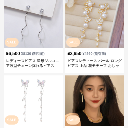
SALE
SALE
¥
6,500
¥
3,650
¥
8130
(割引前)
¥
4560
(割引前)
レディースピアス 星形ジルコニ
ピアスレディース パール ロング
ア波型チェーン揺れるピアス
ピアス 上品 花モチーフ おしゃ
れ ギフト
SALE
SALE