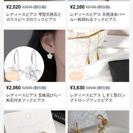
¥
2,020
¥
2,160
¥
2530
(割引前)
¥
2700
(割引前)
レディースピアス 雫型天然石と
レディースピアス 天然淡水パー
ガラスビーズのフックピアス
ル一粒揺れるフックピアス
SALE
SALE
¥
2,060
¥
3,630
¥
2580
(割引前)
¥
4540
(割引前)
レディースピアス 五枚花びら一
レディースピアス しずく型ロン
粒石付きフックピアス
グドロップフックピアス