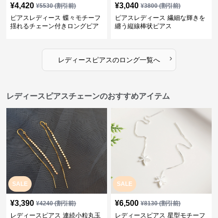
¥
4,420
¥
3,040
¥
5530
(割引前)
¥
3800
(割引前)
ピアスレディース 蝶々モチーフ
ピアスレディース 繊細な輝きを
揺れるチェーン付きロングピア
纏う縦線棒状ピアス
ス
›
レディースピアス
の
ロング
一覧へ
レディースピアスチェーンのおすすめアイテム
SALE
SALE
¥
3,390
¥
6,500
¥
4240
(割引前)
¥
8130
(割引前)
レディースピアス 連続小粒丸玉
レディースピアス 星型モチーフ