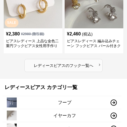
SALE
¥
2,380
¥
2,460
(税込)
¥
2980
(割引前)
ピアスレディース 上品な金色二
ピアスレディース 編み込みチェ
重円フックピアス女性用手作り
ーン フックピアス パール付きク
装身具
リスタル
›
レディースピアス
の
フック
一覧へ
レディースピアス カテゴリ一覧
フープ
イヤーカフ