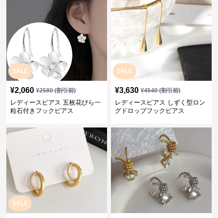
SALE
SALE
¥
2,060
¥
3,630
¥
2580
(割引前)
¥
4540
(割引前)
レディースピアス 五枚花びら一
レディースピアス しずく型ロン
粒石付きフックピアス
グドロップフックピアス
SALE