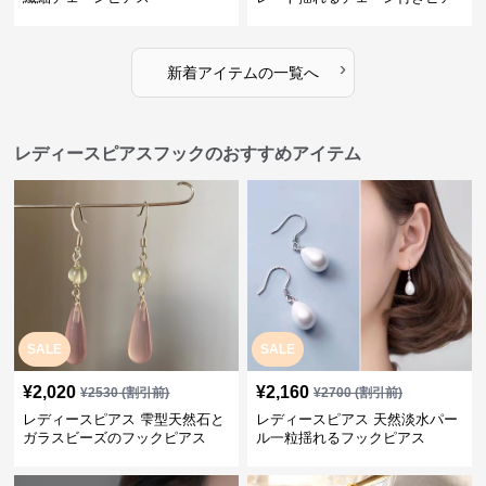
ス
›
新着アイテムの一覧へ
レディースピアスフックのおすすめアイテム
SALE
SALE
¥
2,020
¥
2,160
¥
2530
(割引前)
¥
2700
(割引前)
レディースピアス 雫型天然石と
レディースピアス 天然淡水パー
ガラスビーズのフックピアス
ル一粒揺れるフックピアス