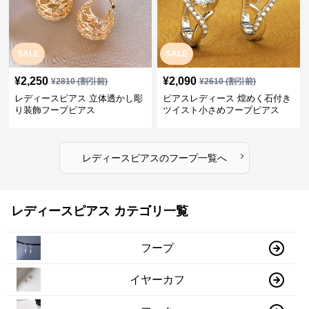
SALE
SALE
¥
2,250
¥
2,090
¥
2810
(割引前)
¥
2610
(割引前)
レディースピアス 立体透かし彫
ピアスレディース 煌めく石付き
り装飾フープピアス
ツイスト小さめフープピアス
›
レディースピアス
の
フープ
一覧へ
レディースピアス カテゴリ一覧
フープ
イヤーカフ