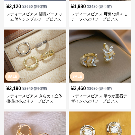
¥
2,120
¥
1,980
¥
2650
(割引前)
¥
2480
(割引前)
レディースピアス 縦長バーチャ
レディースピアス 可憐な蝶々モ
ーム付きシンプルフープピアス
チーフ小ぶりフープピアス
SALE
SALE
¥
2,190
¥
2,460
¥
2740
(割引前)
¥
3080
(割引前)
レディースピアス きらめく立体
レディースピアス 華やか宝石デ
模様の小ぶりフープピアス
ザイン小ぶりフープピアス