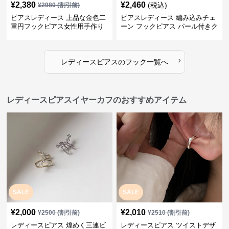
¥
2,380
¥
2,460
(税込)
¥
2980
(割引前)
ピアスレディース 上品な金色二
ピアスレディース 編み込みチェ
重円フックピアス女性用手作り
ーン フックピアス パール付きク
装身具
リスタル
›
レディースピアス
の
フック
一覧へ
レディースピアスイヤーカフのおすすめアイテム
SALE
SALE
¥
2,000
¥
2,010
¥
2500
(割引前)
¥
2510
(割引前)
レディースピアス 煌めく三連ビ
レディースピアス ツイストデザ