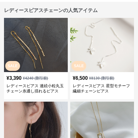
レディースピアスチェーンの人気アイテム
SALE
SALE
¥
3,390
¥
6,500
¥
4240
(割引前)
¥
8130
(割引前)
レディースピアス 連続小粒丸玉
レディースピアス 星型モチーフ
チェーン糸通し揺れるピアス
繊細チェーンピアス