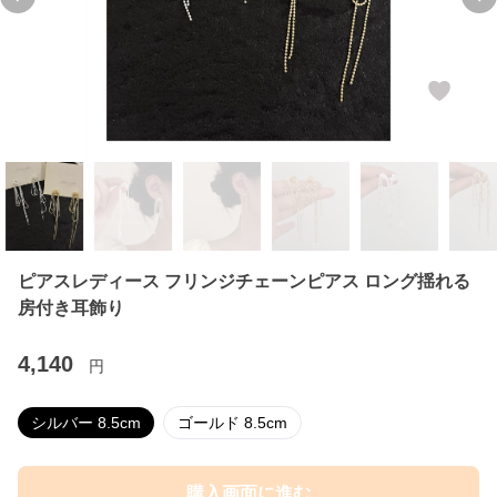
Previous slide
Ne
ピアスレディース フリンジチェーンピアス ロング揺れる
房付き耳飾り
4,140
円
シルバー 8.5cm
ゴールド 8.5cm
購入画面に進む