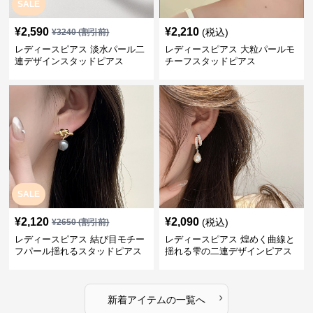
SALE
¥
2,590
¥
2,210
(税込)
¥
3240
(割引前)
レディースピアス 淡水パール二
レディースピアス 大粒パールモ
連デザインスタッドピアス
チーフスタッドピアス
SALE
¥
2,120
¥
2,090
(税込)
¥
2650
(割引前)
レディースピアス 結び目モチー
レディースピアス 煌めく曲線と
フパール揺れるスタッドピアス
揺れる雫の二連デザインピアス
›
新着アイテムの一覧へ