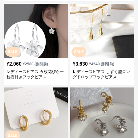
SALE
SALE
¥
2,060
¥
3,630
¥
2580
(割引前)
¥
4540
(割引前)
レディースピアス 五枚花びら一
レディースピアス しずく型ロン
粒石付きフックピアス
グドロップフックピアス
SALE