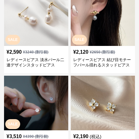
SALE
SALE
¥
2,590
¥
2,120
¥
3240
(割引前)
¥
2650
(割引前)
レディースピアス 淡水パール二
レディースピアス 結び目モチー
連デザインスタッドピアス
フパール揺れるスタッドピアス
SALE
¥
3,510
¥
2,190
(税込)
¥
4390
(割引前)