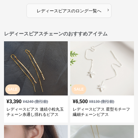
›
レディースピアス
の
ロング
一覧へ
レディースピアスチェーンのおすすめアイテム
SALE
SALE
¥
3,390
¥
6,500
¥
4240
(割引前)
¥
8130
(割引前)
レディースピアス 連続小粒丸玉
レディースピアス 星型モチーフ
チェーン糸通し揺れるピアス
繊細チェーンピアス