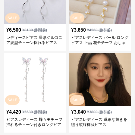
SALE
SALE
¥
6,500
¥
3,650
¥
8130
(割引前)
¥
4560
(割引前)
レディースピアス 星形ジルコニ
ピアスレディース パール ロング
ア波型チェーン揺れるピアス
ピアス 上品 花モチーフ おしゃ
れ ギフト
SALE
SALE
¥
4,420
¥
3,040
¥
5530
(割引前)
¥
3800
(割引前)
ピアスレディース 蝶々モチーフ
ピアスレディース 繊細な輝きを
揺れるチェーン付きロングピア
纏う縦線棒状ピアス
ス