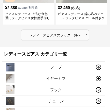
¥
2,380
¥
2,460
(税込)
¥
2980
(割引前)
ピアスレディース 上品な金色二
ピアスレディース 編み込みチェ
重円フックピアス女性用手作り
ーン フックピアス パール付きク
装身具
リスタル
›
レディースピアス
の
フック
一覧へ
レディースピアス カテゴリ一覧
フープ
イヤーカフ
フック
チェーン