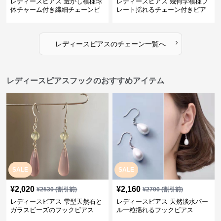
レディースピアス 透かし模様球
レディースピアス 幾何学模様プ
体チャーム付き繊細チェーンピ
レート揺れるチェーン付きピア
アス
ス
›
レディースピアス
の
チェーン
一覧へ
レディースピアスフックのおすすめアイテム
SALE
SALE
¥
2,020
¥
2,160
¥
2530
(割引前)
¥
2700
(割引前)
レディースピアス 雫型天然石と
レディースピアス 天然淡水パー
ガラスビーズのフックピアス
ル一粒揺れるフックピアス