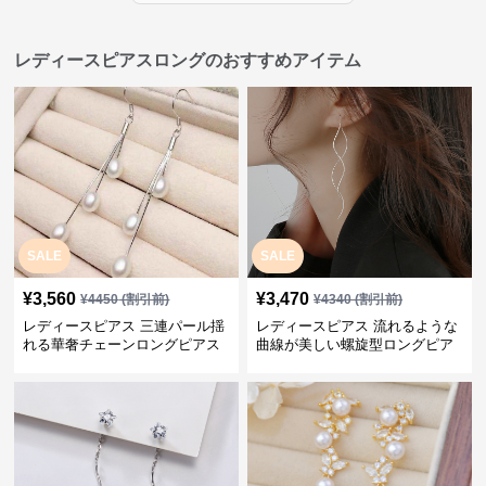
レディースピアスロングのおすすめアイテム
SALE
SALE
¥
3,560
¥
3,470
¥
4450
(割引前)
¥
4340
(割引前)
レディースピアス 三連パール揺
レディースピアス 流れるような
れる華奢チェーンロングピアス
曲線が美しい螺旋型ロングピア
ス