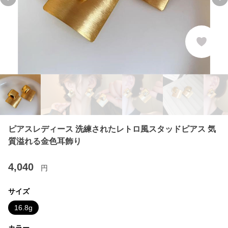
Previous slide
Ne
ピアスレディース 洗練されたレトロ風スタッドピアス 気
質溢れる金色耳飾り
4,040
円
サイズ
16.8g