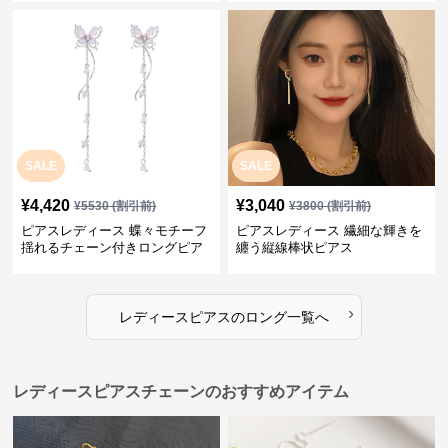
SALE
SALE
¥
4,420
¥
3,040
¥
5530
(割引前)
¥
3800
(割引前)
ピアスレディース 蝶々モチーフ
ピアスレディース 繊細な輝きを
揺れるチェーン付きロングピア
纏う縦線棒状ピアス
ス
›
レディースピアス
の
ロング
一覧へ
レディースピアスチェーンのおすすめアイテム