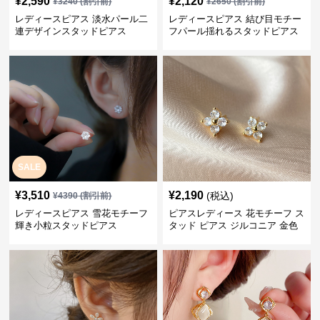
¥
2,590
¥
2,120
¥
3240
(割引前)
¥
2650
(割引前)
レディースピアス 淡水パール二
レディースピアス 結び目モチー
連デザインスタッドピアス
フパール揺れるスタッドピアス
SALE
¥
3,510
¥
2,190
(税込)
¥
4390
(割引前)
レディースピアス 雪花モチーフ
ピアスレディース 花モチーフ ス
輝き小粒スタッドピアス
タッド ピアス ジルコニア 金色
華やか 上品 女性用