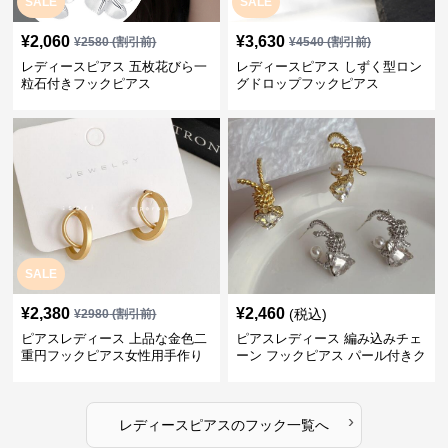
SALE
SALE
¥
2,060
¥
3,630
¥
2580
(割引前)
¥
4540
(割引前)
レディースピアス 五枚花びら一
レディースピアス しずく型ロン
粒石付きフックピアス
グドロップフックピアス
SALE
¥
2,380
¥
2,460
(税込)
¥
2980
(割引前)
ピアスレディース 上品な金色二
ピアスレディース 編み込みチェ
重円フックピアス女性用手作り
ーン フックピアス パール付きク
装身具
リスタル
›
レディースピアス
の
フック
一覧へ