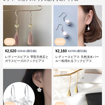
SALE
SALE
¥
2,020
¥
2,160
¥
2530
(割引前)
¥
2700
(割引前)
レディースピアス 雫型天然石と
レディースピアス 天然淡水パー
ガラスビーズのフックピアス
ル一粒揺れるフックピアス