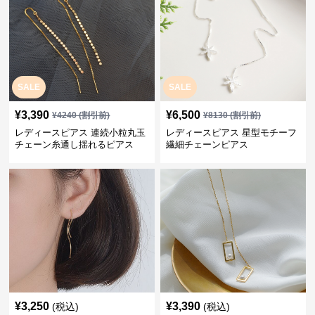
SALE
SALE
¥
3,390
¥
6,500
¥
4240
(割引前)
¥
8130
(割引前)
レディースピアス 連続小粒丸玉
レディースピアス 星型モチーフ
チェーン糸通し揺れるピアス
繊細チェーンピアス
¥
3,250
¥
3,390
(税込)
(税込)