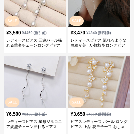
SALE
SALE
¥
3,560
¥
3,470
¥
4450
(割引前)
¥
4340
(割引前)
レディースピアス 三連パール揺
レディースピアス 流れるような
れる華奢チェーンロングピアス
曲線が美しい螺旋型ロングピア
ス
SALE
SALE
¥
6,500
¥
3,650
¥
8130
(割引前)
¥
4560
(割引前)
レディースピアス 星形ジルコニ
ピアスレディース パール ロング
ア波型チェーン揺れるピアス
ピアス 上品 花モチーフ おしゃ
れ ギフト