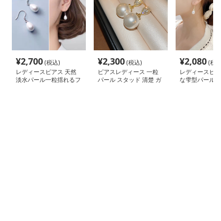
¥
2,700
¥
2,300
¥
2,080
(税込)
(税込)
(税込
レディースピアス 天然
ピアスレディース 一粒
レディースピア
淡水パール一粒揺れるフ
パール スタッド 清楚 ガ
な雫型パールド
ックピアス
ーリー 花モチーフ ピア
ック
ス