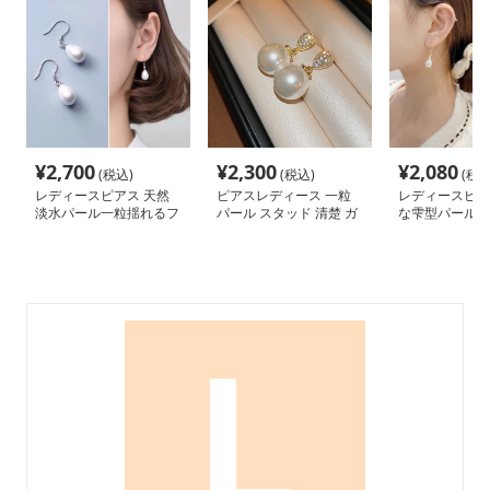
¥
2,700
¥
2,300
¥
2,080
(税込)
(税込)
(税込
レディースピアス 天然
ピアスレディース 一粒
レディースピア
淡水パール一粒揺れるフ
パール スタッド 清楚 ガ
な雫型パールド
ックピアス
ーリー 花モチーフ ピア
ック
ス